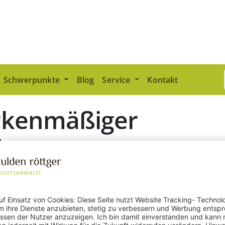
Schwerpunkte
Blog
Service
Kontakt
rkenmäßiger
dex
nmäßiger