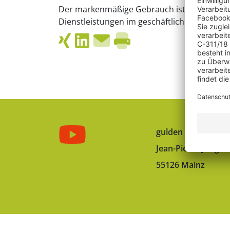
Der markenmäßige Gebrauch ist die herkun
Dienstleistungen im geschäftlichen Verkeh
gulden röttger rec
Jean-Pierre-Jungels
55126 Mainz