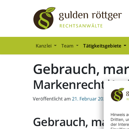
Zum Hauptinhalt springen
Zum Seiten-Footer springen
Kanzlei
Team
Tätigkeitsgebiete
Gebrauch, ma
Markenrecht|In
Veröffentlicht am
21. Februar 2022
Gebrauch, marke