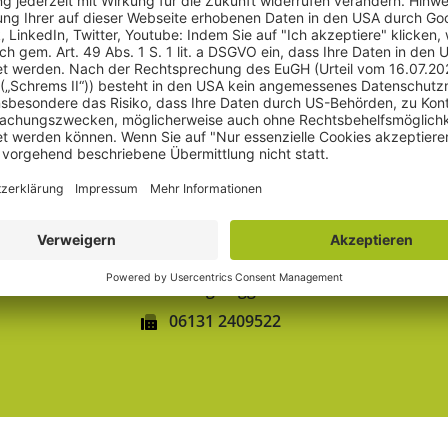
ftshinweisende, kennzeichenmäßige Verwendung eines gesc
r. Der markenmäßige Gebrauch ist Voraussetzung für den V
243
Bewertungen auf ProvenExpert.com
gulden röttger rechtsanwälte
htsanwälte
06131 240950
-Str.10
anfrage@ggr-law.com
06131 2409522