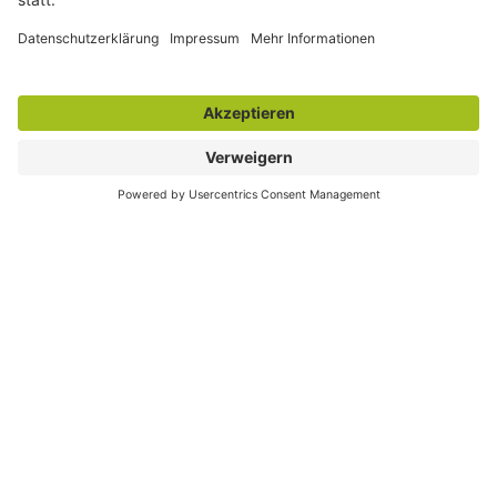
Wir helfen Ihnen
Sie brauchen rechtliche Beratung?
Rufen Sie uns an oder nutzen Sie unser
Kontaktformular.
06131 240950
oder
jetzt Kontakt aufnehmen
Weitere Schwerpunkthemen: