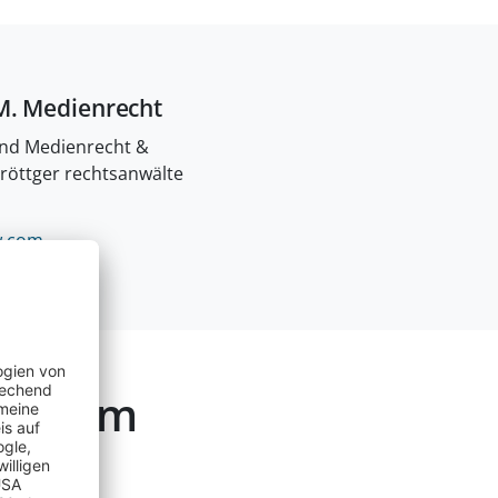
M. Medienrecht
und Medienrecht &
 röttger rechtsanwälte
LÖSCHEN.
.
com
lden im