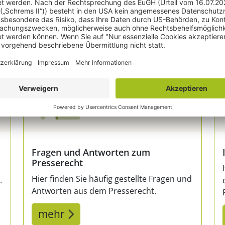
on einem absoluten Profi benötigt, ist bei Karsten Gulden ge
Empathie ist er der ideale Rechtsexperte für Medienschaffend
teure das juristische Einmaleins lernen sollen: Auf Karsten 
falz, 25. Januar 2025
Fragen und Antworten zum
Presserecht
Hier finden Sie häufig gestellte Fragen und
.
Antworten aus dem Presserecht.
mehr