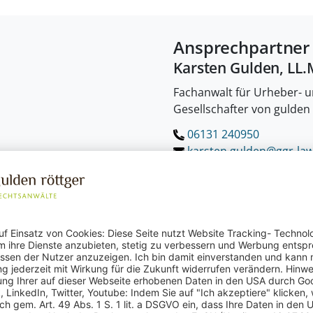
Ansprechpartner
Karsten Gulden, LL.
Fachanwalt für Urheber- 
Gesellschafter von gulden
06131 240950
karsten.gulden@ggr-law
Kontaktformular
echtsanwalt Karsten Gu