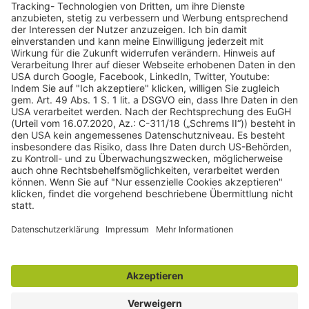
gulden röttger rechtsanwälte
gulden röttger rechtsanwälte
Jean-Pierre-Jungels-Str.10
55126 Mainz
06131 240950
anfrage@ggr-law.com
06131 2409522
Kontakt
Impressum
Datenschutzerklärung
Widerrufsbelehrung