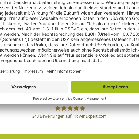
ntrag wegen Nichtigkeit gemäß § 50 MarkenG bei Vorliegen
e im Sinne der §§ 9 bis 13 MarkenG gelöscht werden.
in einer prioritätsälteren Marke vor, d.h., es war bei Anm
gen. Eine Marke ist auch dann gemäß § 10 MarkenG von der 
st.
dann möglich, wenn die Marke ohne Zustimmung des Inhaber
dann vor, wenn ein anderer vor der Anmeldung der Marke d
en hat, etwa durch den Vertreib von Waren unter dem anzu
243
Bewertungen auf ProvenExpert.com
gulden röttger rechtsanwälte