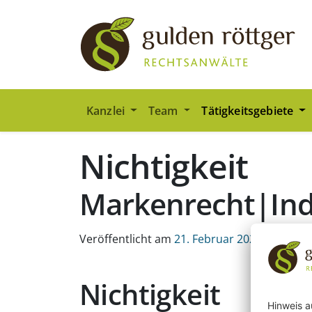
Zum Hauptinhalt springen
Zum Seiten-Footer springen
Kanzlei
Team
Tätigkeitsgebiete
Nichtigkeit
Markenrecht|In
Veröffentlicht am
21. Februar 2022
Nichtigkeit