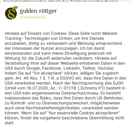
berücksichtigendes absolutes Eintragungshindernis.
243
Bewertungen auf ProvenExpert.com
gulden röttger rechtsanwälte
gulden röttger rechtsanwälte
Jean-Pierre-Jungels-Str.10
55126 Mainz
06131 240950
anfrage@ggr-law.com
06131 2409522