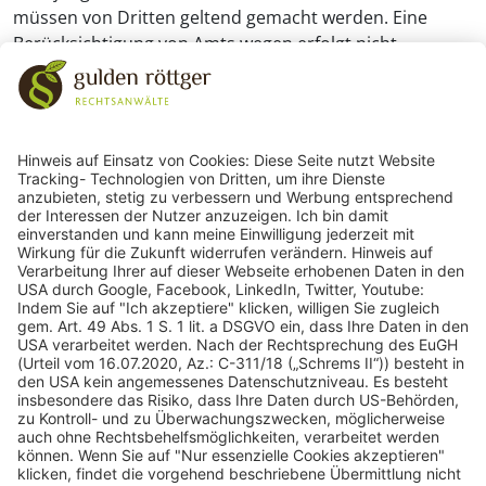
müssen von Dritten geltend gemacht werden. Eine
Berücksichtigung von Amts wegen erfolgt nicht.
243
Bewertungen auf ProvenExpert.com
gulden röttger rechtsanwälte
gulden röttger rechtsanwälte
Jean-Pierre-Jungels-Str.10
55126 Mainz
06131 240950
anfrage@ggr-law.com