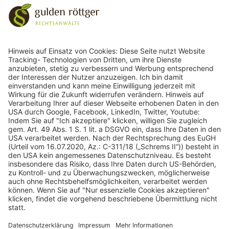
243
Bewertungen auf ProvenExpert.com
gulden röttger rechtsanwälte
gulden röttger rechtsanwälte
Jean-Pierre-Jungels-Str.10
55126 Mainz
06131 240950
anfrage@ggr-law.com
06131 2409522
Kontakt