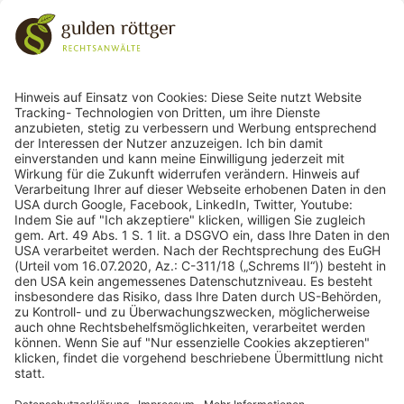
Zollfahndungsamt Stuttgart
243
Bewertungen auf ProvenExpert.com
gulden röttger rechtsanwälte
gulden röttger rechtsanwälte
Jean-Pierre-Jungels-Str.10
55126 Mainz
06131 240950
anfrage@ggr-law.com
06131 2409522