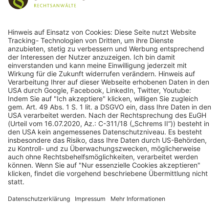
243
Bewertungen auf ProvenExpert.com
gulden röttger rechtsanwälte
gulden röttger rechtsanwälte
Jean-Pierre-Jungels-Str.10
55126 Mainz
06131 240950
anfrage@ggr-law.com
06131 2409522
Kontakt
Impressum