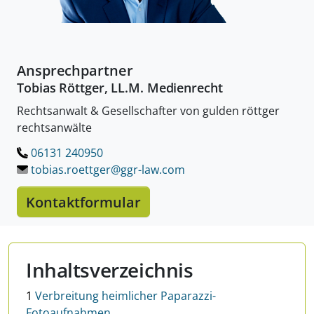
Ansprechpartner
Tobias Röttger, LL.M. Medienrecht
Rechtsanwalt & Gesellschafter von gulden röttger
rechtsanwälte
06131 240950
LÖSCHEN.
tobias.roettger@ggr-law.
com
Kontaktformular
Inhaltsverzeichnis
1
Verbreitung heimlicher Paparazzi-
Fotoaufnahmen