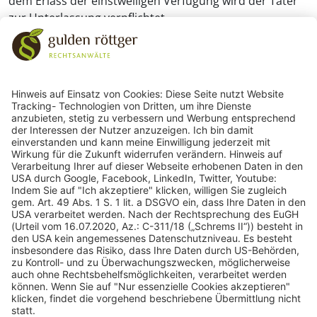
dem Erlass der einstweiligen Verfügung wird der Täter
zur Unterlassung verpflichtet.
243
Bewertungen auf ProvenExpert.com
gulden röttger rechtsanwälte
gulden röttger rechtsanwälte
Jean-Pierre-Jungels-Str.10
55126 Mainz
06131 240950
anfrage@ggr-law.com
06131 2409522