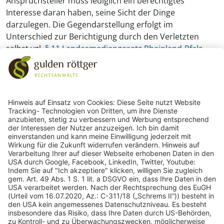
Anspruchsteller muss lediglich ein berechtigtes
Interesse daran haben, seine Sicht der Dinge
darzulegen. Die Gegendarstellung erfolgt im
Unterschied zur Berichtigung durch den Verletzten
selbst vgl.
§ 11 Landesmediengesetz Rheinland-Pfalz
243
Bewertungen auf ProvenExpert.com
gulden röttger rechtsanwälte
gulden röttger rechtsanwälte
Jean-Pierre-Jungels-Str.10
55126 Mainz