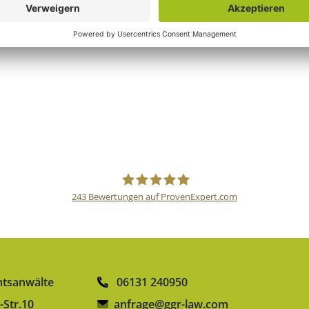
n
BGH
Informationsmittler
Datenschutz
243
Bewertungen auf ProvenExpert.com
gulden röttger rechtsanwälte
htsanwälte
06131 240950
-Str.10
anfrage@ggr-law.com