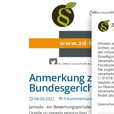
Anmerkung zur ak
Bundesgerichtsho
Publiziert
04.04.2022
Beginne eine Unterhaltun
0 Kommentare
Jameda - ein Bewertungsportalen auf dem Ä
Urteile zu jameda gesprochen.