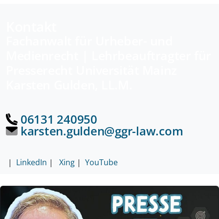
Kontakt
Fachanwalt für Urheber- und
Medienrecht | Lehrbeauftragter für
Presserecht Universität Mainz
Karsten Gulden, LL.M.
06131 240950
karsten.gulden@ggr-law.com
|
LinkedIn
|
Xing
|
YouTube