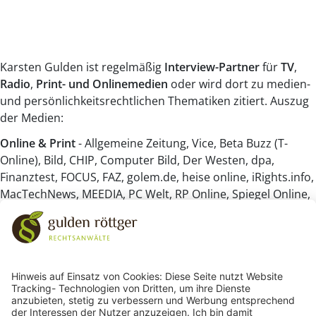
Karsten Gulden ist regelmäßig
Interview-Partner
für
TV
,
Radio
,
Print- und Onlinemedien
oder wird dort zu medien-
und persönlichkeitsrechtlichen Thematiken zitiert. Auszug
der Medien:
Online & Print
- Allgemeine Zeitung, Vice, Beta Buzz (T-
Online), Bild, CHIP, Computer Bild, Der Westen, dpa,
Finanztest, FOCUS, FAZ, golem.de, heise online, iRights.info,
MacTechNews, MEEDIA, PC Welt, RP Online, Spiegel Online,
Stern, Stiftung Warentest, tarnkappe.info, ZDNET, ZEIT
Radio
- hr, Hamburg Zwei, RPR1., SWR
TV
- ARD, n-tv, RTL, ZDF
Mitgliedschaften