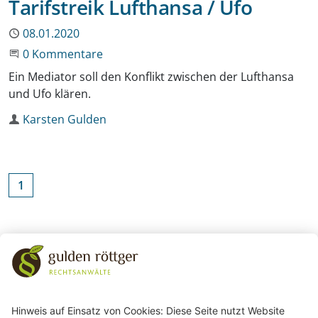
Tarifstreik Lufthansa / Ufo
Publiziert
08.01.2020
Beginne eine Unterhaltung
0 Kommentare
Ein Mediator soll den Konflikt zwischen der Lufthansa
und Ufo klären.
Autor
Karsten Gulden
1
Zurück zu den Kategorien
243
Bewertungen auf ProvenExpert.com