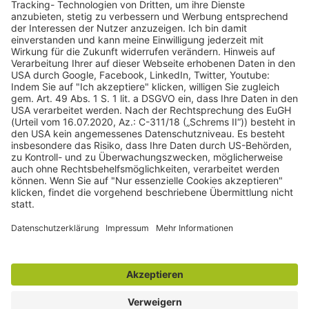
gulden röttger rechtsanwälte
gulden röttger rechtsanwälte
Jean-Pierre-Jungels-Str.10
55126 Mainz
06131 240950
anfrage@ggr-law.com
06131 2409522
Kontakt
Impressum
Datenschutzerklärung
Widerrufsbelehrung