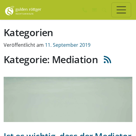
Zum Hauptinhalt springen
Zum Seiten-Footer springen
Kategorien
Veröffentlicht am
11. September 2019
Kategorie: Mediation
Ist es wichtig, dass der Mediator