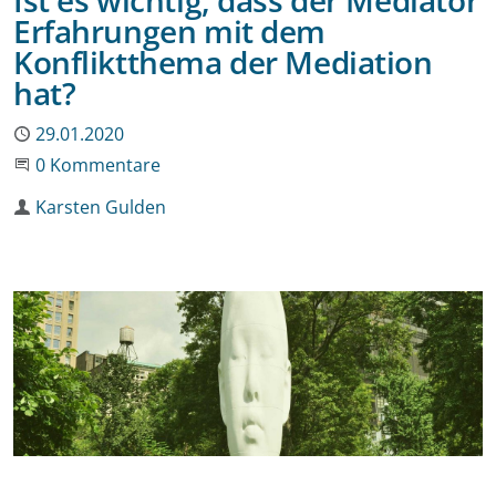
Erfahrungen mit dem
Konfliktthema der Mediation
hat?
Publiziert
29.01.2020
Beginne eine Unterhaltung
0 Kommentare
Autor
Karsten Gulden