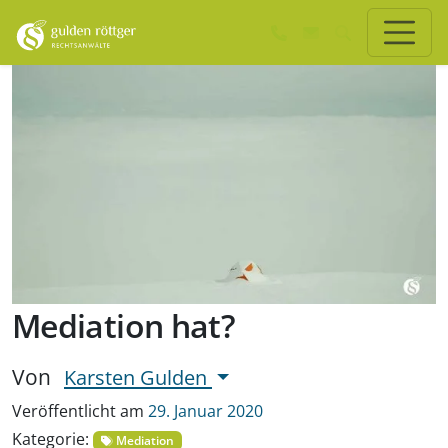
Zum Hauptinhalt springen
Zum Seiten-Footer springen
Ist es wichtig, dass der
Mediator Erfahrungen mit
dem Konfliktthema der
Mediation hat?
Von
Karsten Gulden
Veröffentlicht am
29. Januar 2020
Kategorie:
Mediation