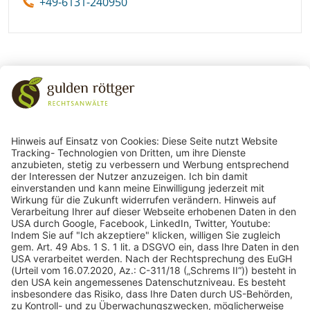
+49-6131-240950
243
Bewertungen auf ProvenExpert.com
gulden röttger rechtsanwälte
gulden röttger rechtsanwälte
Jean-Pierre-Jungels-Str.10
55126 Mainz