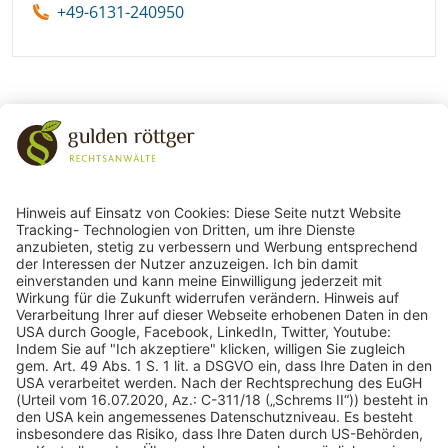
+49-6131-240950
243
Bewertungen auf ProvenExpert.com
gulden röttger rechtsanwälte
gulden röttger rechtsanwälte
Jean-Pierre-Jungels-Str.10
55126 Mainz