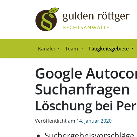
Zum Hauptinhalt springen
Zum Seiten-Footer springen
Kanzlei
Team
Tätigkeitsgebiete
Google Autocom
Suchanfragen
Löschung bei Per
Veröffentlicht am
14. Januar 2020
Suchergebnisvorschläge 