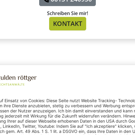
Schreiben Sie mir!
KONTAKT
d Rechtsverletzung
 die Vorschläge nicht nur hilfreich oder sinnvoll sind, sonde
 Schlagworte in der Wortergänzung auftauchen. Typische Be
fD" oder „Frau Mustermann Prostituierte“.
(fremdes) Nutzerverhalten zurück. Das bedeutet: Andere N
riff eine Suchanfrage stellten, gaben zusätzlich noch ein
levant. Erst kürzlich ausgeführte Suchen werden eher berück
m Verhältnis zu selten gestellten Anfragen.