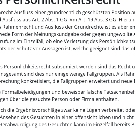
recht Ausfluss einer grundrechtlich geschützten Position aus
usfluss aus Art. 2 Abs. 1 GG iVm Art. 19 Abs. 3 GG. Hierunte
s Rahmenrecht und Ausfluss der Grundrechte ist es aber en
wede Form der Meinungskundgabe oder gegen ungewollte Au
fung im Einzelfall, ob eine Verletzung des Persönlichkeits
hts der Schutz vor Aussagen ist, welche geeignet sind das 
s Persönlichkeitsrecht subsumiert werden sind das Recht üb
Insgesamt sind dies nur einige wenige Fallgruppen. Als Ra
sprechung konkretisiert, die Fallgruppen erweitert und neu
s Formalbeleidigungen und beweisbar falsche Tatsachenbeha
ügen über die gesuchte Person oder Firma enthalten.
rch die Ergebnisvorschläge zwar keine Lügen verbreitet o
s Ansehen des Gesuchten in einer offensichtlichen und nich
r Herabwürdigung des Gesuchten kann im Einzelfall bereits 