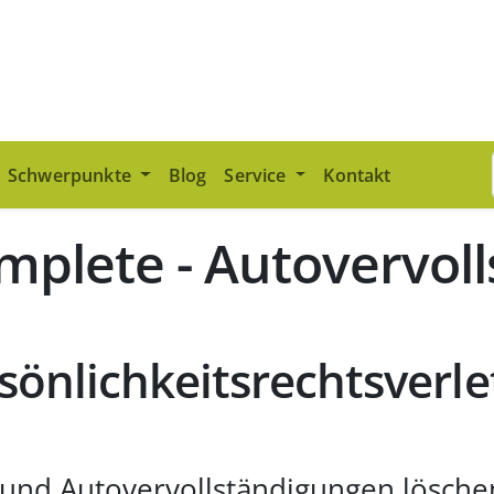
Schwerpunkte
Blog
Service
Kontakt
plete - Autovervoll
sönlichkeitsrechtsverl
und Autovervollständigungen lösche