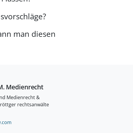
svorschläge?
kann man diesen
M. Medienrecht
und Medienrecht &
 röttger rechtsanwälte
LÖSCHEN.
.
com