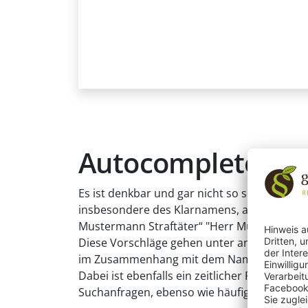
Autocomplete un
Es ist denkbar und gar nicht so selten, dass
insbesondere des Klarnamens, auch negative
Mustermann Straftäter“ "Herr Mustermann A
Diese Vorschläge gehen unter anderem auf 
im Zusammenhang mit dem Namen oder dem Beg
Dabei ist ebenfalls ein zeitlicher Rahmen re
Suchanfragen, ebenso wie häufige Anfragen i