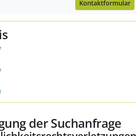
Kontaktformular
is
e
n
t
igung der Suchanfrage
lichkeitsrechtsverletzunge