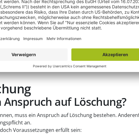
hläge löschen lassen
n lassen
gen im Suchfeld der großen (und kleinen) Suchmaschinen – d
ge gerade bei Eingabe eines Klar- oder Firmennamens jedoch
n oder des Unternehmens beim Suchenden hervorzurufen. Do
chergebnisvorschläge auftauchen?
chung
 Anspruch auf Löschung?
können, muss ein Anspruch auf Löschung bestehen. Anderen
ngspflicht an.
doch Voraussetzungen erfüllt sein: