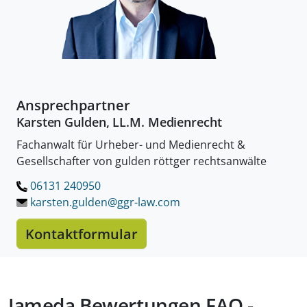
Ansprechpartner
Karsten Gulden, LL.M. Medienrecht
Fachanwalt für Urheber- und Medienrecht &
Gesellschafter von gulden röttger rechtsanwälte
06131 240950
LÖSCHEN.
karsten.gulden@ggr-law.
com
Kontaktformular
Jameda Bewertungen FAQ -