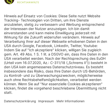
243
Bewertungen auf ProvenExpert.com
gulden röttger rechtsanwälte
gulden röttger rechtsanwälte
Jean-Pierre-Jungels-Str.10
55126 Mainz
06131 240950
anfrage@ggr-law.com
06131 2409522
Kontakt
Impressum