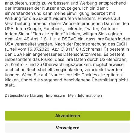
gulden röttger rechtsanwälte
Jean-Pierre-Jungels-Str.10
55126 Mainz
06131 240950
anfrage@ggr-law.com
06131 2409522
Kontakt
Impressum
Datenschutzerklärung
Widerrufsbelehrung