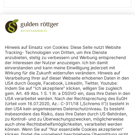
243
Bewertungen auf ProvenExpert.com
gulden röttger rechtsanwälte
gulden röttger rechtsanwälte
Jean-Pierre-Jungels-Str.10
55126 Mainz
06131 240950
anfrage@ggr-law.com