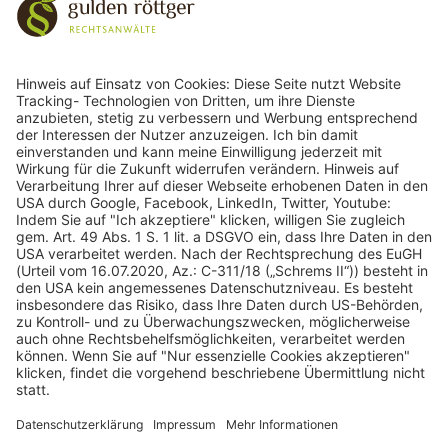
243
Bewertungen auf ProvenExpert.com
gulden röttger rechtsanwälte
gulden röttger rechtsanwälte
Jean-Pierre-Jungels-Str.10
55126 Mainz
06131 240950
anfrage@ggr-law.com
06131 2409522
Kontakt