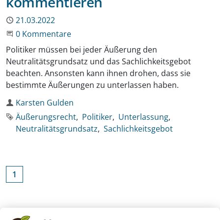
kommentieren
Publiziert
21.03.2022
Beginne eine Unterhaltung
0 Kommentare
Politiker müssen bei jeder Äußerung den
Neutralitätsgrundsatz und das Sachlichkeitsgebot
beachten. Ansonsten kann ihnen drohen, dass sie
bestimmte Äußerungen zu unterlassen haben.
Autor
Karsten Gulden
Schlagworte
Äußerungsrecht
Politiker
Unterlassung
Neutralitätsgrundsatz
Sachlichkeitsgebot
1
Zurück zu den Schlagworten