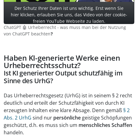
Der Schutz Ihrer Daten ist uns wichtig. Erst wenn Sie
hier klicken, erlauben Sie uns, das Video von der cookie-
freien YouTube Webseite zu laden.
ChatGPT 🤖 Urheberrecht - was muss man bei der Nutzung
von ChatGPT beachten❓
Haben KI-generierte Werke einen
Urheberrechtsschutz?
Ist KI generierter Output schutzfähig im
Sinne des UrhG?
Das Urheberrechtsgesetz (UrhG) ist in seinem § 2 recht
deutlich und erteilt der Schutzfähigkeit von durch KI
erzeugten Inhalten eine klare Absage. Denn gemäß
§ 2
Abs. 2 UrhG
sind nur
persönliche
geistige Schöpfungen
geschützt, d.h. es muss sich um
menschliches Schaffen
handeln.