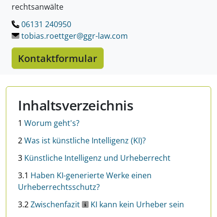
rechtsanwälte
06131 240950
LÖSCHEN.
tobias.roettger@ggr-law.
com
Kontaktformular
Inhaltsverzeichnis
1
Worum geht's?
2
Was ist künstliche Intelligenz (KI)?
3
Künstliche Intelligenz und Urheberrecht
3.1
Haben KI-generierte Werke einen
Urheberrechtsschutz?
3.2
Zwischenfazit
KI kann kein Urheber sein