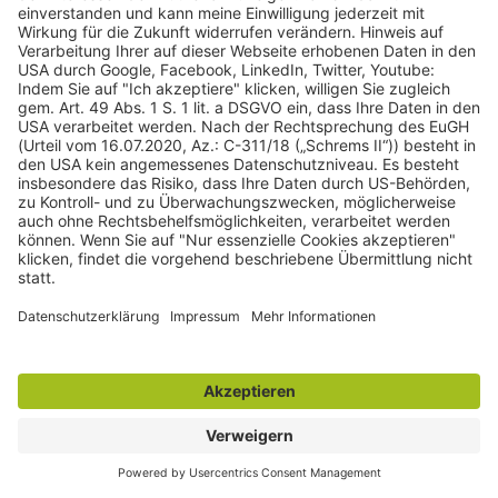
Beispiel für einen Nutzungsvorbehalt nach § 44b Satz 3
UrhG im Impressum:
(Name des Verantwortlichen für diese Homepage sind gem. §
5 TMG) behält sich eine Nutzung seiner/ihrer Inhalte für
kommerzielles Text- und Data-Mining im Sinne von § 44b
UrhG ausdrücklich vor. Für den Erwerb einer entsprechenden
Nutzungslizenz wenden Sie sich bitte an (Name des
Verantwortlichen für diese Homepage sind gem. § 5 TMG)
Eine andere
Möglichkeit ist die Verwendung so
genannter “Robots Exclusion Standards” oder
“Robots.txt”. Dabei handelt es sich um eine Datei, die
auf deinem Webserver hinterlegt wird und die
Anweisungen für Suchmaschinen-Crawler enthält,
welche Bereiche deiner Website sie nicht indexieren
sollen.