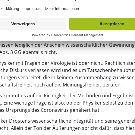
reiheit: Kein Freifahrts
en Wirkens und der Voraussetzungen dafür geht, ist ein Fo
 nur die Meinungsfreiheit, auf die sich jeder Bürger im öffe
sen lediglich der Anschein wissenschaftlicher Gewinnung 
Abs. 3 GG ebenfalls nicht.
hysiker mit Fragen der Virologie ist oder nicht. Rechtlich 
iche Diskurs verlassen wird und es um Tatsachenbehauptung
tungen verbreitet, die in keinem Zusammenhang zu wissens
schaftsfreiheit noch auf die Meinungsfreiheit berufen.
s kommt es auf die Richtigkeit der Methoden und Ergebnisse
. Eine wichtige Frage ist also, ob der Physiker selbst zu de
s Ursprungs des Coronavirus genähert hat.
ker Drostens wissenschaftliche Integrität und seine generell
cht. Allein der Ton der Äußerungen spricht dafür, dass hier