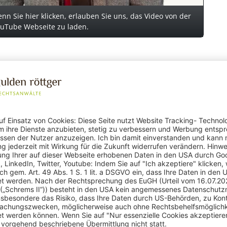
enn Sie hier klicken, erlauben Sie uns, das Video von der
ouTube Webseite zu laden.
e „ehrabschneidend“
 sei die These im kollegialen Gespräch, erklärte Drosten d
 macht also eine Verletzung seines Persönlichkeitsrechts g
ne Behauptung finden sich in
diesem Medienbericht
.
, der sich grundsätzlich auf die Wissenschaftsfreiheit nach
genverantwortlich in wissenschaftlicher Weise tätig ist. Auf 
undesverfassungsgericht schützt die Wissenschaftsfreiheit „
Verhaltensweisen und Entscheidungen bei der Suche nach E
 also nicht zentral an der Person des Forschers als solche
ützen – einschließlich der öffentlichen Diskussion seiner 