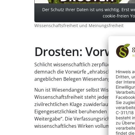
Der Schutz Ihrer Daten ist uns wichtig. Erst w
cookie-freien Y
Wissenschaftsfreiheit und Meinungsfreiheit
Drosten: Vorwürf
Schlicht wissenschaftlich zerpflückt worden
demnach die Vorwürfe „ehrabschneidend“. Er
angeblichen Belegen Wiesendangers für sei
Nun ist Wiesendanger selbst Wissenschaftler
Wissenschaftsfreiheit steht jedem zu, der ei
zivilrechtlichen Klage zuwiderlaufen. Laut B
Eigengesetzlichkeit beruhenden Prozesse, 
Weitergabe“. Die Verfassungsrichter knüpfen
wissenschaftliches Wirken vollumfassend sch