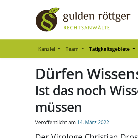
Zum Hauptinhalt springen
Zum Seiten-Footer springen
Kanzlei
Team
Tätigkeitsgebiete
Dürfen Wissens
Ist das noch Wiss
müssen
Veröffentlicht am
14. März 2022
Der Virologe Christian Drost