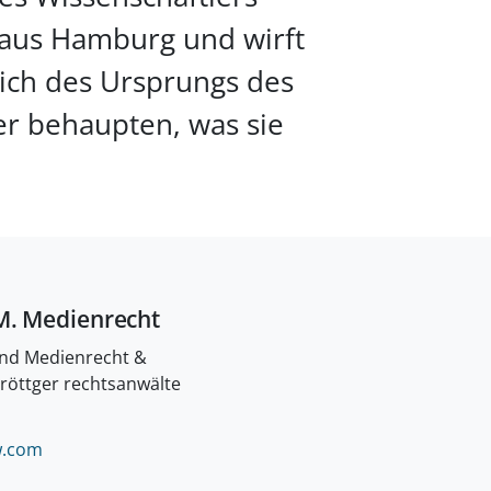
 aus Hamburg und wirft
ich des Ursprungs des
er behaupten, was sie
M. Medienrecht
und Medienrecht &
 röttger rechtsanwälte
LÖSCHEN.
.
com