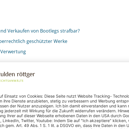
nd Verkaufen von Bootlegs strafbar?
berrechtlich geschützter Werke
 Verwertung
he Abmahnung wegen des
ootlegs
, dass Bands oder deren Vermarktungsgesellschaften das Anb