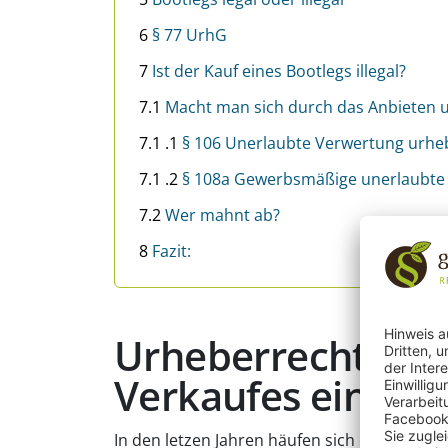
6
§ 77 UrhG
7
Ist der Kauf eines Bootlegs illegal?
7.1
Macht man sich durch das Anbieten u
7.1 .1
§ 106 Unerlaubte Verwertung urhe
7.1 .2
§ 108a Gewerbsmäßige unerlaubte
7.2
Wer mahnt ab?
8
Fazit:
Urheberrechtlic
Verkaufes eines B
In den letzen Jahren häufen sich die Fälle