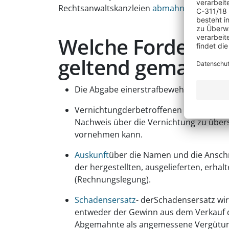
Rechtsanwaltskanzleien
abmahnen
lassen. 
Welche Forderun
geltend gemacht?
Die Abgabe einerstrafbewehrten Unterl
Vernichtungderbetroffenen Tonträger-d
Nachweis über die Vernichtung zu über
vornehmen kann.
Auskunft
über die Namen und die Anschri
der hergestellten, ausgelieferten, erha
(Rechnungslegung).
Schadensersatz
- derSchadensersatz wir
entweder der Gewinn aus dem Verkauf der
Abgemahnte als angemessene Vergütung h