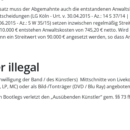
atz muss der Abgemahnte auch die entstandenen Anwaltsk
ntscheidungen (LG Köln - Urt. v. 30.04.2015 - Az.: 14 S 37/14 
6.2015 - Az.: 5 W 35/15) setzen inzwischen regelmäßig Str
n 10.000 € entstehen Anwaltskosten von 745,20 € netto. Wi
nn ein Streitwert von 90.000 € angesetzt werden, so dass A
 illegal
nwilligung der Band / des Künstlers) Mittschnitte von Live
, LP, MC) oder als Bild-/Tonträger (DVD / Blu Ray) angebote
n Bootlegs verletzt den „Ausübenden Künstler“ gem. §§ 73 f