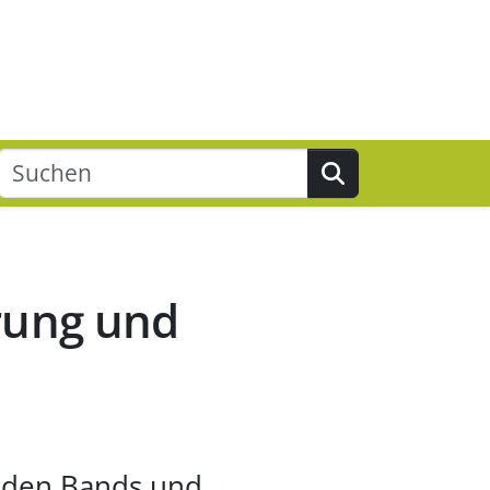
Suchen
rung und
n den Bands und