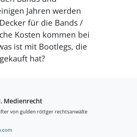
einigen Jahren werden
ecker für die Bands /
elche Kosten kommen bei
s ist mit Bootlegs, die
gekauft hat?
M. Medienrecht
fter von gulden röttger rechtsanwälte
LÖSCHEN.
.
com