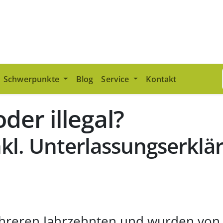
Schwerpunkte
Blog
Service
Kontakt
der illegal?
l. Unterlassungserklä
mehreren Jahrzehnten und wurden vo