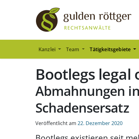
Zum Hauptinhalt springen
Zum Seiten-Footer springen
Kanzlei
Team
Tätigkeitsgebiete
Bootlegs legal o
Abmahnungen ink
Schadensersatz
Veröffentlicht am
22. Dezember 2020
Bootlegs existieren seit 