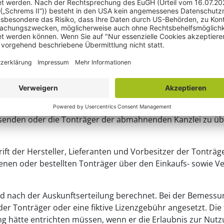
Insbesondere betroffen sind Anbieter von Bootlegs auf eb
gen werden gegenüber 
assungserklärung.
er Abgemahnte wird aufgefordert die betroffenen Tonträge
senden oder die Tonträger der abmahnenden Kanzlei zu üb
ft der Hersteller, Lieferanten und Vorbesitzer der Tonträ
ltenen oder bestellten Tonträger über den Einkaufs- sowie V
d nach der Auskunftserteilung berechnet. Bei der Bemessu
 Tonträger oder eine fiktive Lizenzgebühr angesetzt. Die f
ätte entrichten müssen, wenn er die Erlaubnis zur Nutzun