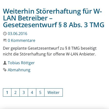
Weiterhin Störerhaftung für W-
LAN Betreiber –
Gesetzesentwurf § 8 Abs. 3 TMG
Publiziert
03.06.2016
Beginne eine Unterhaltung
0 Kommentare
Der geplante Gesetzesentwurf zu § 8 TMG beseitigt
nicht die Störerhaftung für offene W-LAN Anbieter.
Autor
Tobias Röttger
Schlagwort
Abmahnung
1
2
3
4
5
Weiter