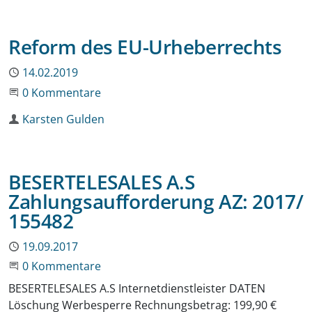
Reform des EU-Urheberrechts
Publiziert
14.02.2019
Beginne eine Unterhaltung
0 Kommentare
Autor
Karsten Gulden
BESERTELESALES A.S
Zahlungsaufforderung AZ: 2017/
155482
Publiziert
19.09.2017
Beginne eine Unterhaltung
0 Kommentare
BESERTELESALES A.S Internetdienstleister DATEN
Löschung Werbesperre Rechnungsbetrag: 199,90 €