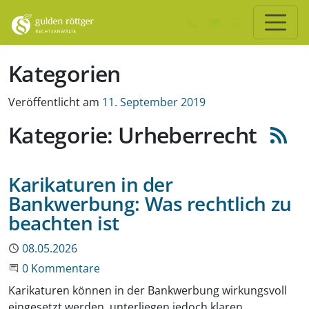
Zum Hauptinhalt springen
Zum Seiten-Footer springen
Kategorien
Veröffentlicht am
11. September 2019
Kategorie: Urheberrecht
Karikaturen in der
Bankwerbung: Was rechtlich zu
beachten ist
Publiziert
08.05.2026
Beginne eine Unterhaltung
0 Kommentare
Karikaturen können in der Bankwerbung wirkungsvoll
eingesetzt werden, unterliegen jedoch klaren