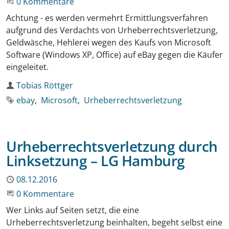
Beginne eine Unterhaltung
0 Kommentare
Achtung - es werden vermehrt Ermittlungsverfahren
aufgrund des Verdachts von Urheberrechtsverletzung,
Geldwäsche, Hehlerei wegen des Kaufs von Microsoft
Software (Windows XP, Office) auf eBay gegen die Käufer
eingeleitet.
Autor
Tobias Röttger
Schlagworte
ebay
Microsoft
Urheberrechtsverletzung
Urheberrechtsverletzung durch
Linksetzung – LG Hamburg
Publiziert
08.12.2016
Beginne eine Unterhaltung
0 Kommentare
Wer Links auf Seiten setzt, die eine
Urheberrechtsverletzung beinhalten, begeht selbst eine