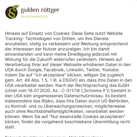
Zurück zu den Kategorien
243
Bewertungen auf ProvenExpert.com
gulden röttger rechtsanwälte
gulden röttger rechtsanwälte
Jean-Pierre-Jungels-Str.10
55126 Mainz
06131 240950
anfrage@ggr-law.com
06131 2409522