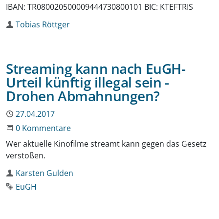
IBAN: TR080020500009444730800101 BIC: KTEFTRIS
Autor
Tobias Röttger
Streaming kann nach EuGH-
Urteil künftig illegal sein -
Drohen Abmahnungen?
Publiziert
27.04.2017
Beginne eine Unterhaltung
0 Kommentare
Wer aktuelle Kinofilme streamt kann gegen das Gesetz
verstoßen.
Autor
Karsten Gulden
Schlagwort
EuGH