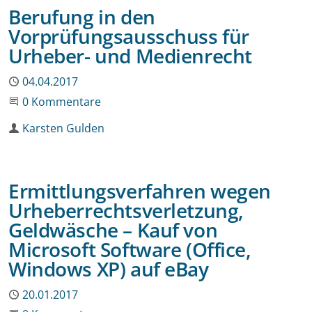
Berufung in den
Vorprüfungsausschuss für
Urheber- und Medienrecht
Publiziert
04.04.2017
Beginne eine Unterhaltung
0 Kommentare
Autor
Karsten Gulden
Ermittlungsverfahren wegen
Urheberrechtsverletzung,
Geldwäsche – Kauf von
Microsoft Software (Office,
Windows XP) auf eBay
Publiziert
20.01.2017