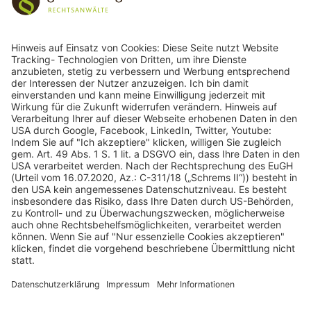
243
Bewertungen auf ProvenExpert.com
gulden röttger rechtsanwälte
gulden röttger rechtsanwälte
Jean-Pierre-Jungels-Str.10
55126 Mainz
06131 240950
anfrage@ggr-law.com
06131 2409522
Kontakt
Impressum