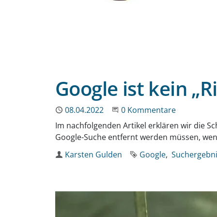
Google ist kein „R
Publiziert
08.04.2022
Beginne eine Unterhaltun
0 Kommentare
Im nachfolgenden Artikel erklären wir die S
Google-Suche entfernt werden müssen, wenn n
Autor
Karsten Gulden
Schlagworte
Google
Suchergebn