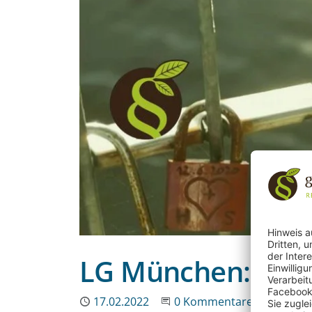
LG München: Sofo
Publiziert
17.02.2022
Beginne eine Unterhaltun
0 Kommentare