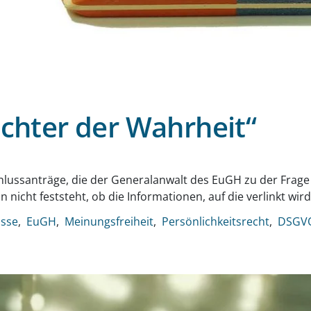
ichter der Wahrheit“
g
chlussanträge, die der Generalanwalt des EuGH zu der Frage
icht feststeht, ob die Informationen, auf die verlinkt wir
isse
EuGH
Meinungsfreiheit
Persönlichkeitsrecht
DSGV