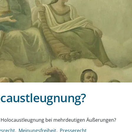
ocaustleugnung?
g
r Holocaustleugnung bei mehrdeutigen Äußerungen?
srecht
Meinungsfreiheit
Presserecht