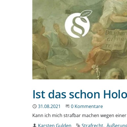
Ist das schon Hol
Publiziert
31.08.2021
Beginne eine Unterhaltun
0 Kommentare
Kann ich mich strafbar machen wegen eine
Autor
Karsten Gulden
Schlagworte
Strafrecht
Äußerung