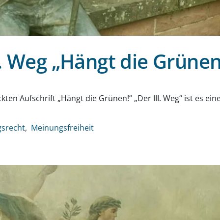
I. Weg „Hängt die Grünen
g
kten Aufschrift „Hängt die Grünen!“ „Der III. Weg“ ist es e
srecht
Meinungsfreiheit