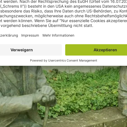
ohne Vorwarnung sperren, wenn über den Account Straftat
perre
Meinungsfreiheit
Meta