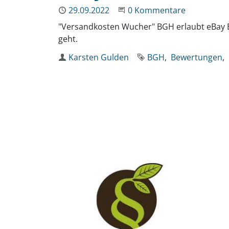
Publiziert
29.09.2022
Beginne eine Unterhaltun
0 Kommentare
"Versandkosten Wucher" BGH erlaubt eBay 
geht.
Autor
Karsten Gulden
Schlagworte
BGH
Bewertungen