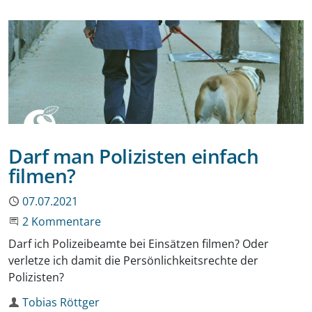
Darf man Polizisten einfach
filmen?
Publiziert
07.07.2021
An der Unterhaltung teilnehmen
2 Kommentare
Darf ich Polizeibeamte bei Einsätzen filmen? Oder
verletze ich damit die Persönlichkeitsrechte der
Polizisten?
Autor
Tobias Röttger