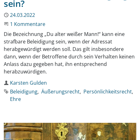
sein?
Publiziert
24.03.2022
An der Unterhaltung teilnehmen
1 Kommentare
Die Bezeichnung „Du alter weißer Mann!“ kann eine
strafbare Beleidigung sein, wenn der Adressat
herabgewürdigt werden soll. Das gilt insbesondere
dann, wenn der Betroffene durch sein Verhalten keinen
Anlass dazu gegeben hat, ihn entsprechend
herabzuwürdigen.
Autor
Karsten Gulden
Schlagworte
Beleidigung
Äußerungsrecht
Persönlichkeitsrecht
Ehre