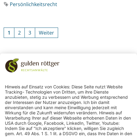
Schlagwort
Persönlichkeitsrecht
1
2
3
Weiter
Zurück zu den Schlagworten
243
Bewertungen auf ProvenExpert.com
gulden röttger rechtsanwälte
gulden röttger rechtsanwälte