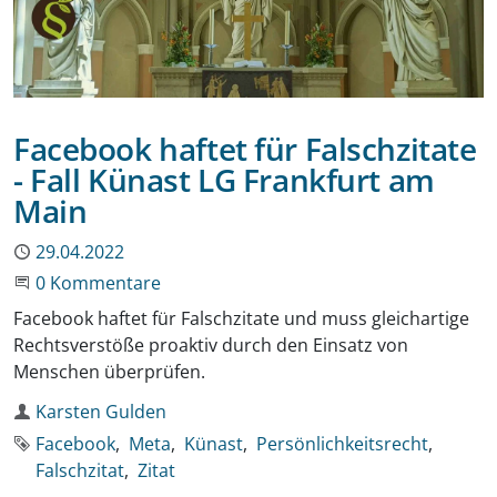
Facebook haftet für Falschzitate
- Fall Künast LG Frankfurt am
Main
Publiziert
29.04.2022
Beginne eine Unterhaltung
0 Kommentare
Facebook haftet für Falschzitate und muss gleichartige
Rechtsverstöße proaktiv durch den Einsatz von
Menschen überprüfen.
Autor
Karsten Gulden
Schlagworte
Facebook
Meta
Künast
Persönlichkeitsrecht
Falschzitat
Zitat