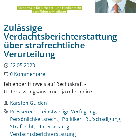
Zulässige
Verdachtsberichterstattung
über strafrechtliche
Verurteilung
Publiziert
22.05.2023
Beginne eine Unterhaltung
0 Kommentare
fehlender Hinweis auf Rechtskraft -
Unterlassungsanspruch ja oder nein?
Autor
Karsten Gulden
Schlagworte
Presserecht
einstweilige Verfügung
Persönlichkeitsrecht
Politiker
Rufschädigung
Strafrecht
Unterlassung
Verdachtsberichterstattung