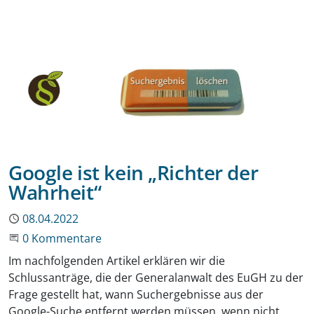
Google ist kein „Richter der
Wahrheit“
Publiziert
08.04.2022
Beginne eine Unterhaltung
0 Kommentare
Im nachfolgenden Artikel erklären wir die
Schlussanträge, die der Generalanwalt des EuGH zu der
Frage gestellt hat, wann Suchergebnisse aus der
Google-Suche entfernt werden müssen, wenn nicht