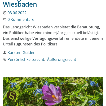
Wiesbaden
Publiziert
03.06.2022
Beginne eine Unterhaltung
0 Kommentare
Das Landgericht Wiesbaden verbietet die Behauptung,
ein Politiker habe eine minderjährige sexuell belästigt.
Das einstweilige Verfügungsverfahren endete mit einem
Urteil zugunsten des Politikers.
Autor
Karsten Gulden
Schlagworte
Persönlichkeitsrecht
Äußerungsrecht