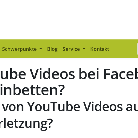
Schwerpunkte
Blog
Service
Kontakt
ube Videos bei Face
einbetten?
n von YouTube Videos a
rletzung?