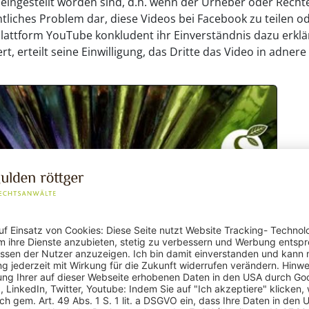
eingestellt worden sind, d.h. wenn der Urheber oder Recht
chtliches Problem dar, diese Videos bei Facebook zu teilen
attform YouTube konkludent ihr Einverständnis dazu erklär
iert, erteilt seine Einwilligung, das Dritte das Video in adn