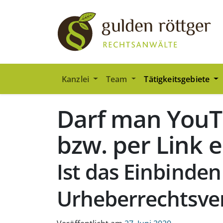
Zum Hauptinhalt springen
Zum Seiten-Footer springen
Kanzlei
Team
Tätigkeitsgebiete
Darf man YouT
bzw. per Link 
Ist das Einbinde
Urheberrechtsve