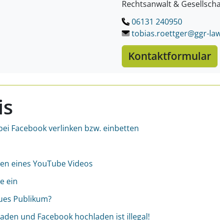
Rechtsanwalt & Gesellscha
06131 240950
tobias.roettger@ggr-law
Kontaktformular
is
bei Facebook verlinken bzw. einbetten
ten eines YouTube Videos
e ein
eues Publikum?
den und Facebook hochladen ist illegal!