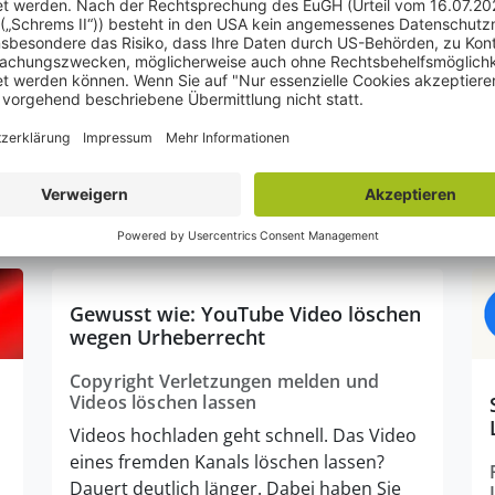
enn Sie hier klicken, erlauben Sie uns, das Video von der
ouTube Webseite zu laden.
ge: Was ist erlaubt?
tikel:
Gewusst wie: YouTube Video löschen
wegen Urheberrecht
Copyright Verletzungen melden und
Videos löschen lassen
Videos hochladen geht schnell. Das Video
eines fremden Kanals löschen lassen?
Dauert deutlich länger. Dabei haben Sie