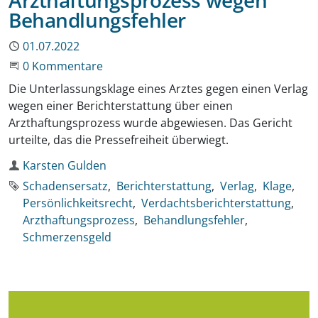
Behandlungsfehler
Publiziert
01.07.2022
Beginne eine Unterhaltung
0 Kommentare
Die Unterlassungsklage eines Arztes gegen einen Verlag
wegen einer Berichterstattung über einen
Arzthaftungsprozess wurde abgewiesen. Das Gericht
urteilte, das die Pressefreiheit überwiegt.
Autor
Karsten Gulden
Schlagworte
Schadensersatz
Berichterstattung
Verlag
Klage
Persönlichkeitsrecht
Verdachtsberichterstattung
Arzthaftungsprozess
Behandlungsfehler
Schmerzensgeld