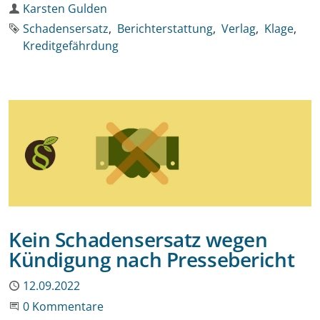
Autor
Karsten Gulden
Schlagworte
Schadensersatz
Berichterstattung
Verlag
Klage
Kreditgefährdung
Kein Schadensersatz wegen
Kündigung nach Pressebericht
Publiziert
12.09.2022
Beginne eine Unterhaltung
0 Kommentare