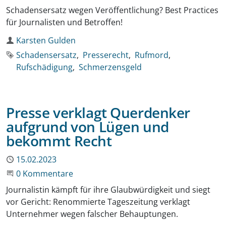
Schadensersatz wegen Veröffentlichung? Best Practices
für Journalisten und Betroffen!
Autor
Karsten Gulden
Schlagworte
Schadensersatz
Presserecht
Rufmord
Rufschädigung
Schmerzensgeld
Presse verklagt Querdenker
aufgrund von Lügen und
bekommt Recht
Publiziert
15.02.2023
Beginne eine Unterhaltung
0 Kommentare
Journalistin kämpft für ihre Glaubwürdigkeit und siegt
vor Gericht: Renommierte Tageszeitung verklagt
Unternehmer wegen falscher Behauptungen.