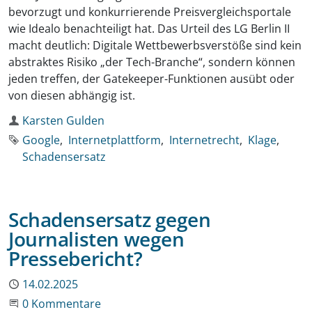
bevorzugt und konkurrierende Preisvergleichsportale
wie Idealo benachteiligt hat. Das Urteil des LG Berlin II
macht deutlich: Digitale Wettbewerbsverstöße sind kein
abstraktes Risiko „der Tech-Branche“, sondern können
jeden treffen, der Gatekeeper-Funktionen ausübt oder
von diesen abhängig ist.
Autor
Karsten Gulden
Schlagworte
Google
Internetplattform
Internetrecht
Klage
Schadensersatz
Schadensersatz gegen
Journalisten wegen
Pressebericht?
Publiziert
14.02.2025
Beginne eine Unterhaltung
0 Kommentare