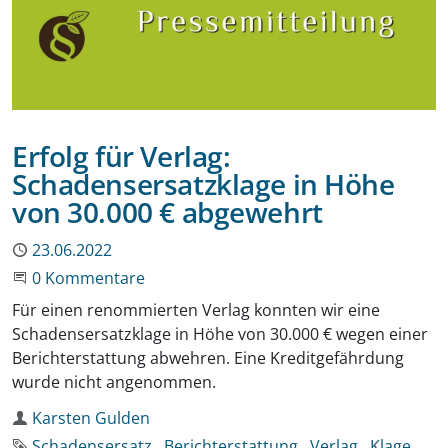
Erfolg für Verlag:
Schadensersatzklage in Höhe
von 30.000 € abgewehrt
Publiziert
23.06.2022
Beginne eine Unterhaltung
0 Kommentare
Für einen renommierten Verlag konnten wir eine
Schadensersatzklage in Höhe von 30.000 € wegen einer
Berichterstattung abwehren. Eine Kreditgefährdung
wurde nicht angenommen.
Autor
Karsten Gulden
Schlagworte
Schadensersatz
Berichterstattung
Verlag
Klage