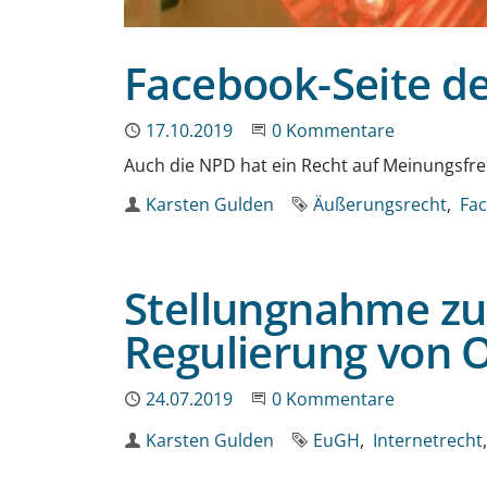
Facebook-Seite de
Publiziert
17.10.2019
Beginne eine Unterhaltun
0 Kommentare
Auch die NPD hat ein Recht auf Meinungsfre
Autor
Karsten Gulden
Schlagworte
Äußerungsrecht
Fa
Stellungnahme zu
Regulierung von 
Publiziert
24.07.2019
Beginne eine Unterhaltun
0 Kommentare
Autor
Karsten Gulden
Schlagworte
EuGH
Internetrecht