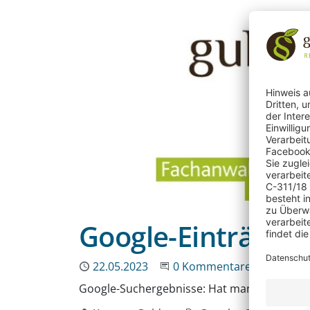
Google-Einträge:
Publiziert
22.05.2023
Beginne eine Unterhaltun
0 Kommentare
Google-Suchergebnisse: Hat man ein Recht 