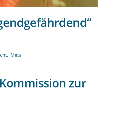
ugendgefährdend“
echt
Meta
-Kommission zur