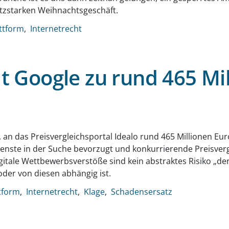
atzstarken Weihnachtsgeschäft.
attform
Internetrecht
lt Google zu rund 465 Mi
g
t, an das Preisvergleichsportal Idealo rund 465 Millionen E
ienste in der Suche bevorzugt und konkurrierende Preisvergl
 Digitale Wettbewerbsverstöße sind kein abstraktes Risiko „
der von diesen abhängig ist.
tform
Internetrecht
Klage
Schadensersatz