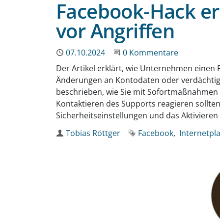
Facebook-Hack er
vor Angriffen
Publiziert
07.10.2024
Beginne eine Unterhaltun
0 Kommentare
Der Artikel erklärt, wie Unternehmen einen
Änderungen an Kontodaten oder verdächtige
beschrieben, wie Sie mit Sofortmaßnahmen 
Kontaktieren des Supports reagieren sollten
Sicherheitseinstellungen und das Aktiviere
Autor
Tobias Röttger
Schlagworte
Facebook
Internetpl