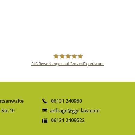
243
Bewertungen auf ProvenExpert.com
gulden röttger rechtsanwälte
htsanwälte
06131 240950
-Str.10
anfrage@ggr-law.com
06131 2409522