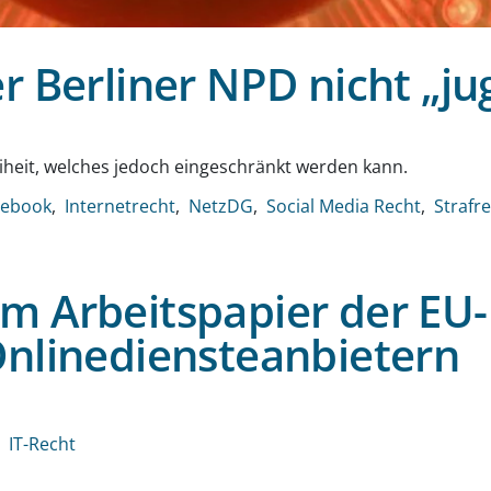
r Berliner NPD nicht „j
g
iheit, welches jedoch eingeschränkt werden kann.
cebook
Internetrecht
NetzDG
Social Media Recht
Strafr
m Arbeitspapier der EU
Onlinediensteanbietern
g
IT-Recht