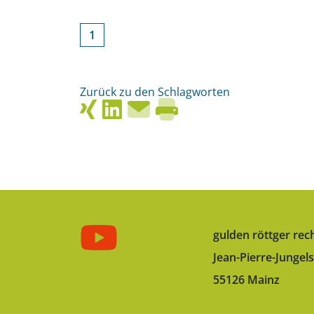
1
Zurück zu den Schlagworten
gulden röttger rec
Jean-Pierre-Jungels
55126 Mainz