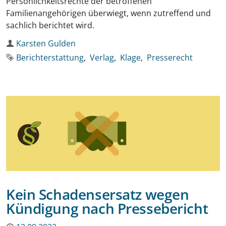
Persönlichkeitsrechte der betroffenen
Familienangehörigen überwiegt, wenn zutreffend und
sachlich berichtet wird.
Autor
Karsten Gulden
Schlagworte
Berichterstattung
Verlag
Klage
Presserecht
Kein Schadensersatz wegen
Kündigung nach Pressebericht