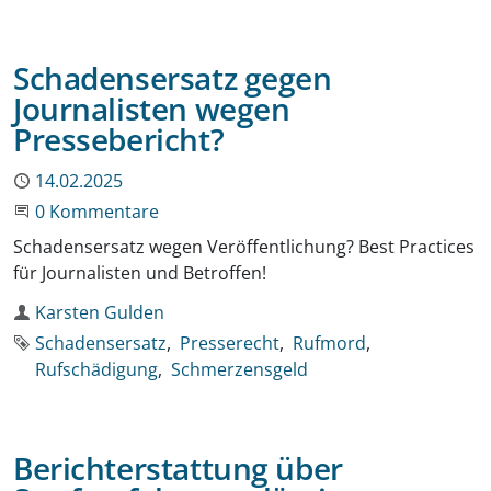
Schadensersatz gegen
Journalisten wegen
Pressebericht?
Publiziert
14.02.2025
Beginne eine Unterhaltung
0 Kommentare
Schadensersatz wegen Veröffentlichung? Best Practices
für Journalisten und Betroffen!
Autor
Karsten Gulden
Schlagworte
Schadensersatz
Presserecht
Rufmord
Rufschädigung
Schmerzensgeld
Berichterstattung über