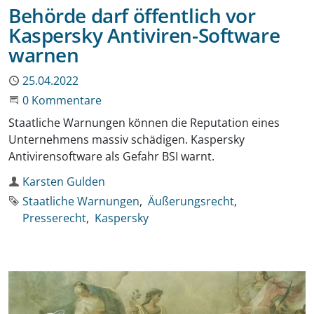
Behörde darf öffentlich vor
Kaspersky Antiviren-Software
warnen
Publiziert
25.04.2022
Beginne eine Unterhaltung
0 Kommentare
Staatliche Warnungen können die Reputation eines
Unternehmens massiv schädigen. Kaspersky
Antivirensoftware als Gefahr BSI warnt.
Autor
Karsten Gulden
Schlagworte
Staatliche Warnungen
Äußerungsrecht
Presserecht
Kaspersky