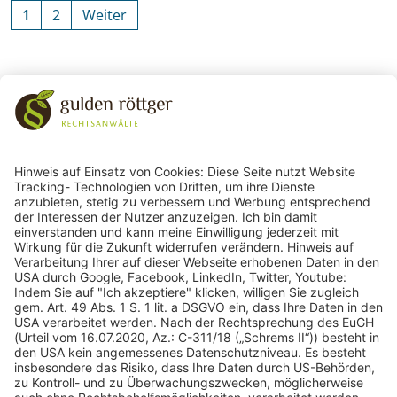
1
2
Weiter
Zurück zu den Schlagworten
243
Bewertungen auf ProvenExpert.com
gulden röttger rechtsanwälte
gulden röttger rechtsanwälte
Jean-Pierre-Jungels-Str.10
55126 Mainz
06131 240950