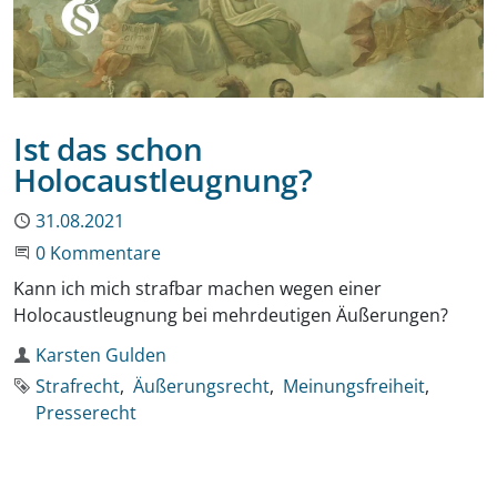
Ist das schon
Holocaustleugnung?
Publiziert
31.08.2021
Beginne eine Unterhaltung
0 Kommentare
Kann ich mich strafbar machen wegen einer
Holocaustleugnung bei mehrdeutigen Äußerungen?
Autor
Karsten Gulden
Schlagworte
Strafrecht
Äußerungsrecht
Meinungsfreiheit
Presserecht