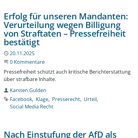
Erfolg für unseren Mandanten:
Verurteilung wegen Billigung
von Straftaten – Pressefreiheit
bestätigt
Publiziert
20.11.2025
Beginne eine Unterhaltung
0 Kommentare
Pressefreiheit schützt auch kritische Berichterstattung
über strafbare Inhalte.
Autor
Karsten Gulden
Schlagworte
Facebook
Klage
Presserecht
Urteil
Social Media Recht
Nach Einstufung der AfD als