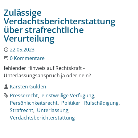
Zulässige
Verdachtsberichterstattung
über strafrechtliche
Verurteilung
Publiziert
22.05.2023
Beginne eine Unterhaltung
0 Kommentare
fehlender Hinweis auf Rechtskraft -
Unterlassungsanspruch ja oder nein?
Autor
Karsten Gulden
Schlagworte
Presserecht
einstweilige Verfügung
Persönlichkeitsrecht
Politiker
Rufschädigung
Strafrecht
Unterlassung
Verdachtsberichterstattung