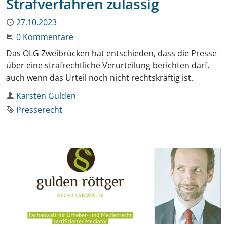
Strafverfahren zulässig
Publiziert
27.10.2023
Beginne eine Unterhaltung
0 Kommentare
Das OLG Zweibrücken hat entschieden, dass die Presse
über eine strafrechtliche Verurteilung berichten darf,
auch wenn das Urteil noch nicht rechtskräftig ist.
Autor
Karsten Gulden
Schlagwort
Presserecht