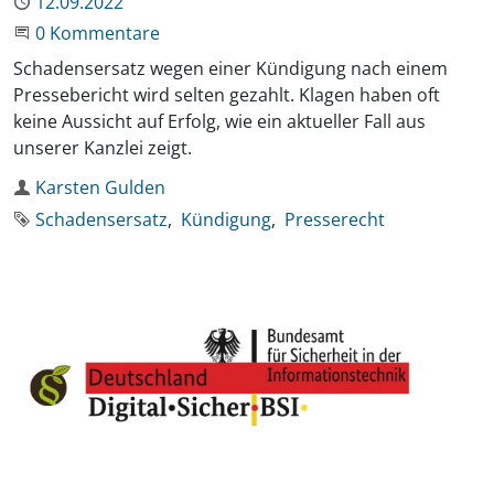
Publiziert
12.09.2022
Beginne eine Unterhaltung
0 Kommentare
Schadensersatz wegen einer Kündigung nach einem
Pressebericht wird selten gezahlt. Klagen haben oft
keine Aussicht auf Erfolg, wie ein aktueller Fall aus
unserer Kanzlei zeigt.
Autor
Karsten Gulden
Schlagworte
Schadensersatz
Kündigung
Presserecht