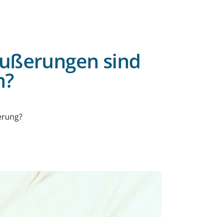
 Äußerungen sind
n?
erung?