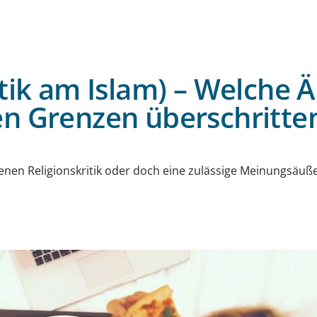
itik am Islam) – Welche
en Grenzen überschritte
g
tenen Religionskritik oder doch eine zulässige Meinungsäuß