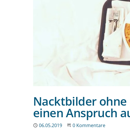
Nacktbilder ohne E
einen Anspruch a
Publiziert
06.05.2019
Beginne eine Unterhaltun
0 Kommentare