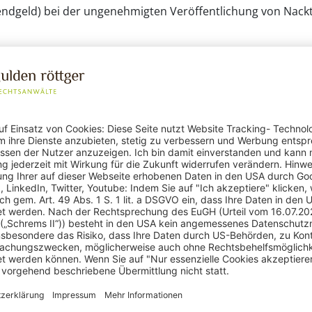
dgeld) bei der ungenehmigten Veröffentlichung von Nacktb
acktbilder
Nacktfoto
ußerungen über Mitbew
g
t gegen die Vorschriften des UWG.
ichung positiver Bewert
g