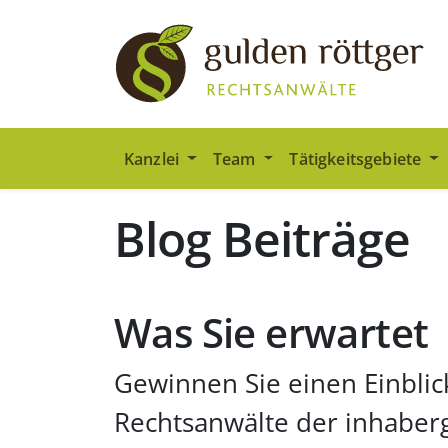
Zum Hauptinhalt springen
Zum Seiten-Footer springen
Kanzlei
Team
Tätigkeitsgebiete
Blog Beiträge
Was Sie erwartet
Gewinnen Sie einen Einblic
Rechtsanwälte der inhaber