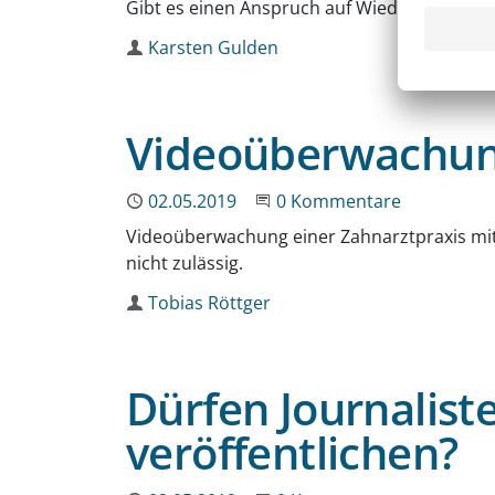
Gibt es einen Anspruch auf Wiederveröffent
Autor
Karsten Gulden
Videoüberwachung
Publiziert
02.05.2019
Beginne eine Unterhaltun
0 Kommentare
Videoüberwachung einer Zahnarztpraxis mit
nicht zulässig.
Autor
Tobias Röttger
Dürfen Journalist
veröffentlichen?