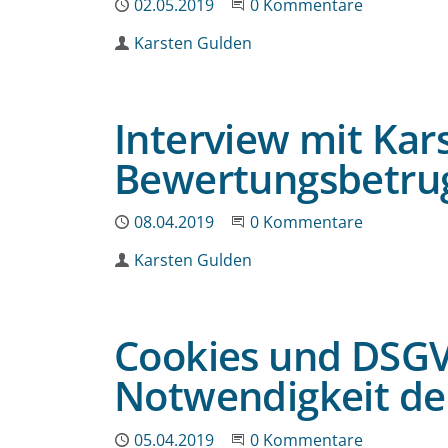
Publiziert
02.05.2019
Beginne eine Unterhaltun
0 Kommentare
Autor
Karsten Gulden
Interview mit Ka
Bewertungsbetru
Publiziert
08.04.2019
Beginne eine Unterhaltun
0 Kommentare
Autor
Karsten Gulden
Cookies und DSGV
Notwendigkeit der
Publiziert
05.04.2019
Beginne eine Unterhaltun
0 Kommentare