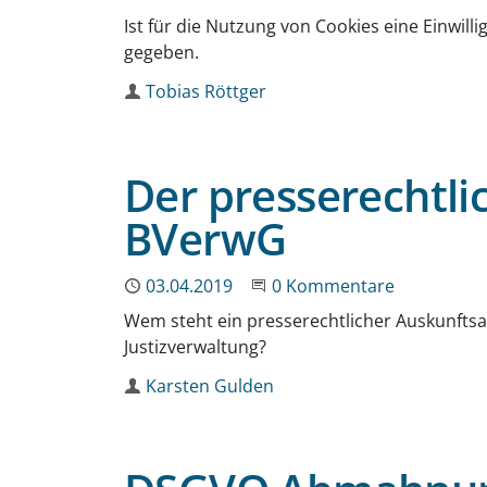
Ist für die Nutzung von Cookies eine Einwil
gegeben.
Autor
Tobias Röttger
Der presserechtli
BVerwG
Publiziert
03.04.2019
Beginne eine Unterhaltun
0 Kommentare
Wem steht ein presserechtlicher Auskunftsa
Justizverwaltung?
Autor
Karsten Gulden