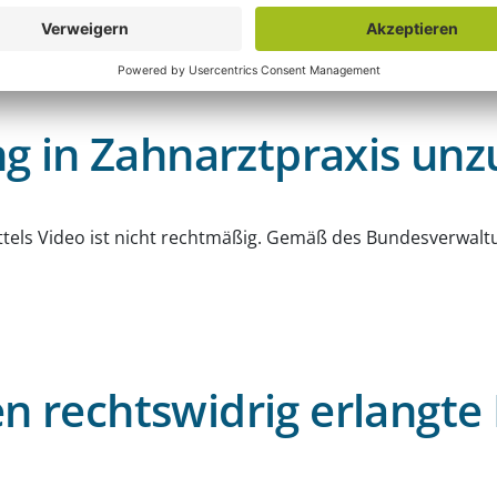
lichung einer Bewertung?
 in Zahnarztpraxis unzu
g
tels Video ist nicht rechtmäßig. Gemäß des Bundesverwalt
en rechtswidrig erlangte