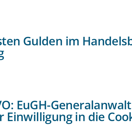
g
rsten Gulden im Handels
g
g
O: EuGH-Generalanwalt
 Einwilligung in die Co
g