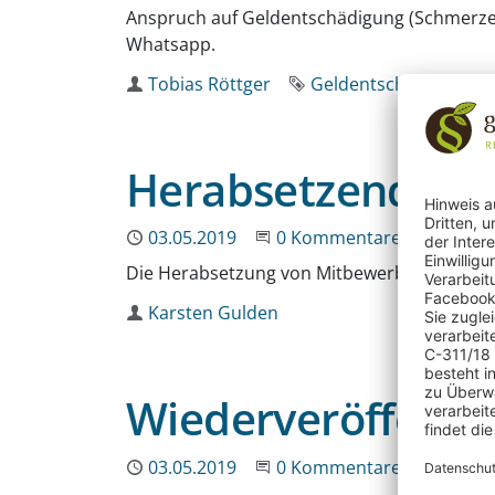
Anspruch auf Geldentschädigung (Schmerzen
Whatsapp.
Autor
Tobias Röttger
Schlagworte
Geldentschädigung
N
Herabsetzende Ä
Publiziert
03.05.2019
Beginne eine Unterhaltun
0 Kommentare
Die Herabsetzung von Mitbewerbern verstöß
Autor
Karsten Gulden
Wiederveröffentl
Publiziert
03.05.2019
Beginne eine Unterhaltun
0 Kommentare