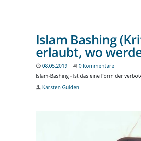
Islam Bashing (Kr
erlaubt, wo werd
Publiziert
08.05.2019
Beginne eine Unterhaltun
0 Kommentare
Islam-Bashing - Ist das eine Form der verbo
Autor
Karsten Gulden