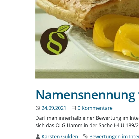
Namensnennung v
Publiziert
24.09.2021
Beginne eine Unterhaltun
0 Kommentare
Darf man innerhalb einer Bewertung im Int
sich das OLG Hamm in der Sache I-4 U 189/2
Autor
Karsten Gulden
Schlagworte
Bewertungen im Inte