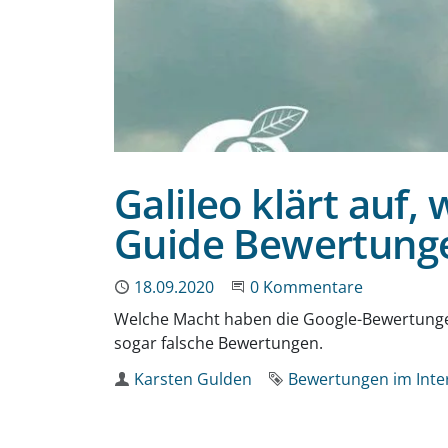
Galileo klärt auf,
Guide Bewertunge
Publiziert
18.09.2020
Beginne eine Unterhaltun
0 Kommentare
Welche Macht haben die Google-Bewertungen
sogar falsche Bewertungen.
Autor
Karsten Gulden
Schlagwort
Bewertungen im Inte