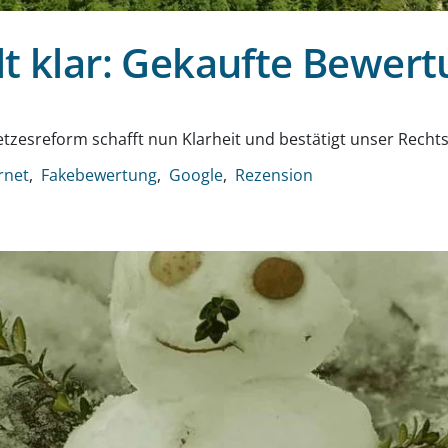
t klar: Gekaufte Bewertu
g
etzesreform schafft nun Klarheit und bestätigt unser Recht
rnet
Fakebewertung
Google
Rezension