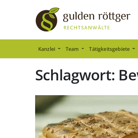
Zum Hauptinhalt springen
Zum Seiten-Footer springen
Kanzlei
Team
Tätigkeitsgebiete
Schlagwort: B