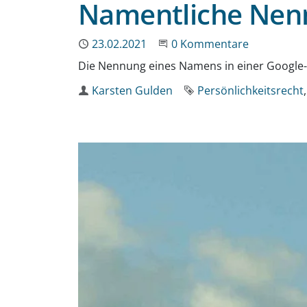
Namentliche Nenn
Publiziert
23.02.2021
Beginne eine Unterhaltun
0 Kommentare
Die Nennung eines Namens in einer Google-B
Autor
Karsten Gulden
Schlagworte
Persönlichkeitsrecht