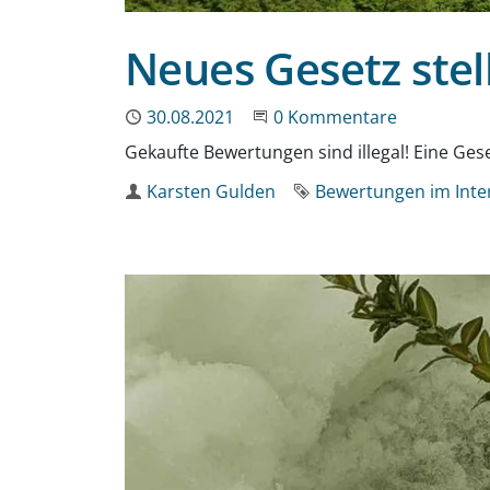
Neues Gesetz stell
Publiziert
30.08.2021
Beginne eine Unterhaltun
0 Kommentare
Gekaufte Bewertungen sind illegal! Eine Ges
Autor
Karsten Gulden
Schlagworte
Bewertungen im Inte