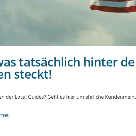
 was tatsächlich hinter d
n steckt!
g
 der Local Guides? Geht es hier um ehrliche Kundenmeinu
rnet