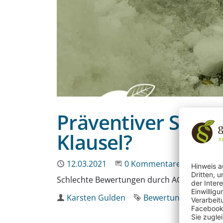
Präventiver Schut
Klausel?
Publiziert
12.03.2021
Beginne eine Unterhaltun
0 Kommentare
Schlechte Bewertungen durch AGB verhinder
Autor
Karsten Gulden
Schlagwort
Bewertungen im Inte