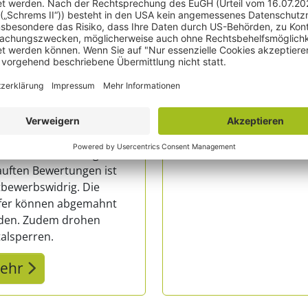
f man Bewertungen
Gekaufte Bewertunge
fen?
müssen gekennzeichn
sein - Stellungnahme
der Kauf von
ertungen legal?
mehr
ertungen kaufen ist
gal. Bereits der Kauf
tößt gegen geltendes
ht. Die Verwendung der
auften Bewertungen ist
tbewerbswidrig. Die
fer können abgemahnt
den. Zudem drohen
alsperren.
ehr