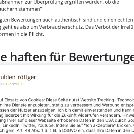
ßnahmen zur Überprüfung ergriffen wurden, ob die
rauchern stammen“
ezeigten Bewertungen auch authentisch sind und einen echten
g geht es also um Verbraucherschutz. Das Verbot der Irref
rmen in die Pflicht.
e haften für Bewertung
ung durch Unterlassen
“. Daraus ergeben sich auch neue
n
(§§ 5a, 5b Abs. 3 UWG-neu).
en Mechanismen zur Sicherstellung der Authentizität von
iese getroffen? Zwingend einführen muss ein Unternehmen
ass es das nicht getan hat.
ch interessieren: