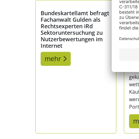
Bundeskartellamt befragt
Dar
Fachanwalt Gulden als
kau
Rechtsexperten iRd
ist 
Sektoruntersuchung zu
Bew
Nutzerbewertungen im
Internet
Bew
ille
mehr
vers
Rec
gek
wet
Käu
wer
Port
m