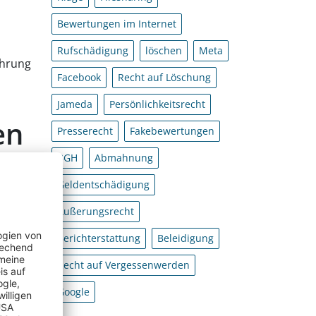
Bewertungen im Internet
Rufschädigung
löschen
Meta
ührung
Facebook
Recht auf Löschung
Jameda
Persönlichkeitsrecht
en
Presserecht
Fakebewertungen
BGH
Abmahnung
Geldentschädigung
Äußerungsrecht
 ein
Berichterstattung
Beleidigung
Recht auf Vergessenwerden
Google