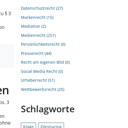
Datenschutzrecht
27
u § 3
Markenrecht
15
Mediation
2
on
Medienrecht
251
Persönlichkeitsrecht
0
Presserecht
44
Recht am eigenen Bild
0
Social Media Recht
0
Urheberrecht
51
en
Wettbewerbsrecht
25
bs. 3
Schlagworte
hen
 ohne
Klage
Filesharing