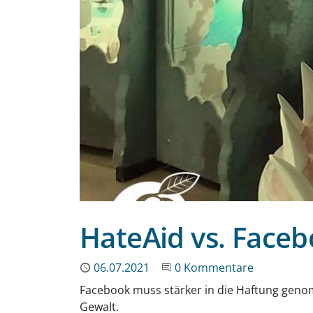
HateAid vs. Face
Publiziert
06.07.2021
Beginne eine Unterhaltun
0 Kommentare
Facebook muss stärker in die Haftung genom
Gewalt.