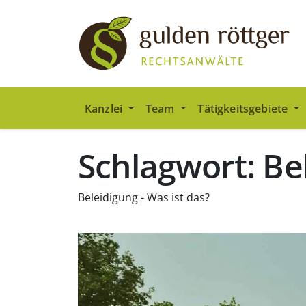
Zum Hauptinhalt springen
Zum Seiten-Footer springen
Kanzlei
Team
Tätigkeitsgebiete
Schlagwort: Be
Beleidigung - Was ist das?