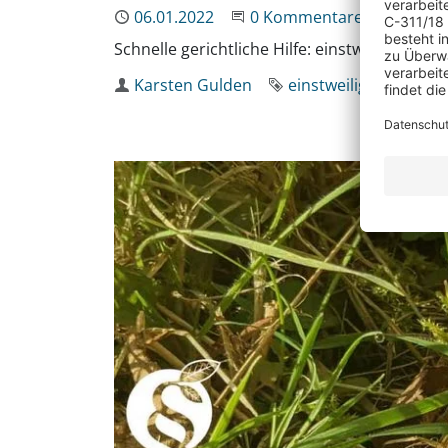
Publiziert
06.01.2022
Beginne eine Unterhaltun
0 Kommentare
Schnelle gerichtliche Hilfe: einstweilige V
Autor
Karsten Gulden
Schlagworte
einstweilige Verfügu