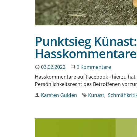
Punktsieg Künast: 
Hasskommentare
Publiziert
03.02.2022
Beginne eine Unterhaltun
0 Kommentare
Hasskommentare auf Facebook - hierzu hat 
Persönlichkeitsrecht des Betroffenen vorzu
Autor
Karsten Gulden
Schlagworte
Künast
Schmähkriti