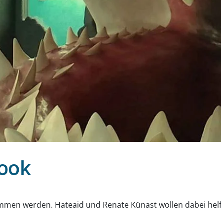
book
g
men werden. Hateaid und Renate Künast wollen dabei helfen