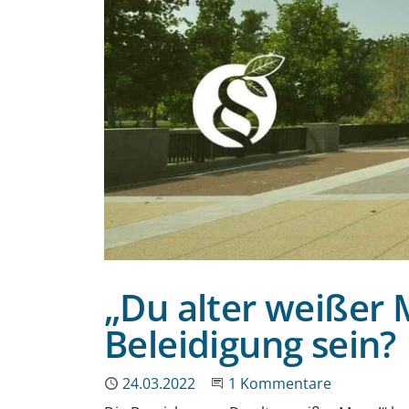
„Du alter weißer 
Beleidigung sein?
Publiziert
24.03.2022
An der Unterhaltung teil
1 Kommentare