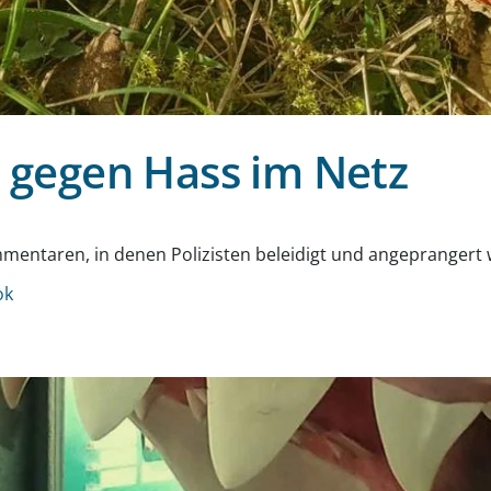
ch gegen Hass im Netz
g
mentaren, in denen Polizisten beleidigt und angeprangert 
ok