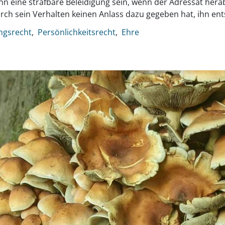
n eine strafbare Beleidigung sein, wenn der Adressat herab
rch sein Verhalten keinen Anlass dazu gegeben hat, ihn e
ngsrecht
Persönlichkeitsrecht
Ehre