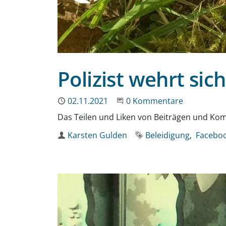
Polizist wehrt si
Publiziert
02.11.2021
Beginne eine Unterhaltun
0 Kommentare
Das Teilen und Liken von Beiträgen und Kom
Autor
Karsten Gulden
Schlagworte
Beleidigung
Facebo