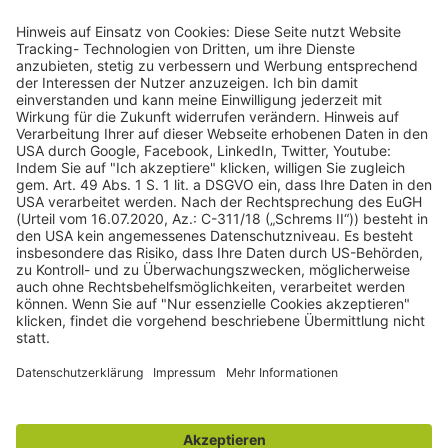
243
Bewertungen auf ProvenExpert.com
gulden röttger rechtsanwälte
gulden röttger rechtsanwälte
Jean-Pierre-Jungels-Str.10
55126 Mainz
06131 240950
anfrage@ggr-law.com
06131 2409522
Kontakt
Impressum
Datenschutzerklärung