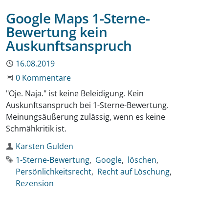
Google Maps 1-Sterne-
Bewertung kein
Auskunftsanspruch
Publiziert
16.08.2019
Beginne eine Unterhaltung
0 Kommentare
"Oje. Naja." ist keine Beleidigung. Kein
Auskunftsanspruch bei 1-Sterne-Bewertung.
Meinungsäußerung zulässig, wenn es keine
Schmähkritik ist.
Autor
Karsten Gulden
Schlagworte
1-Sterne-Bewertung
Google
löschen
Persönlichkeitsrecht
Recht auf Löschung
Rezension