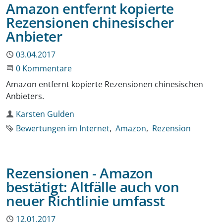
Amazon entfernt kopierte
Rezensionen chinesischer
Anbieter
Publiziert
03.04.2017
Beginne eine Unterhaltung
0 Kommentare
Amazon entfernt kopierte Rezensionen chinesischen
Anbieters.
Autor
Karsten Gulden
Schlagworte
Bewertungen im Internet
Amazon
Rezension
Rezensionen - Amazon
bestätigt: Altfälle auch von
neuer Richtlinie umfasst
Publiziert
12.01.2017