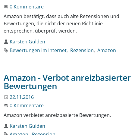
Beginne eine Unterhaltung
0 Kommentare
Amazon bestätigt, dass auch alte Rezensionen und
Bewertungen, die nicht der neuen Richtlinie
entsprechen, überprüft werden.
Autor
Karsten Gulden
Schlagworte
Bewertungen im Internet
Rezension
Amazon
Amazon - Verbot anreizbasierter
Bewertungen
Publiziert
22.11.2016
Beginne eine Unterhaltung
0 Kommentare
Amazon verbietet anreizbasierte Bewertungen.
Autor
Karsten Gulden
Schlagworte
Amazon
Rezension