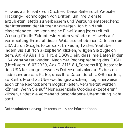
243
Bewertungen auf ProvenExpert.com
gulden röttger rechtsanwälte
gulden röttger rechtsanwälte
Jean-Pierre-Jungels-Str.10
55126 Mainz
06131 240950
anfrage@ggr-law.com
06131 2409522
Kontakt
Impressum