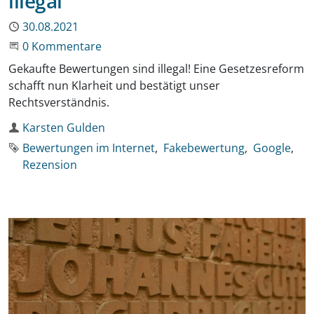
illegal
Publiziert
30.08.2021
Beginne eine Unterhaltung
0 Kommentare
Gekaufte Bewertungen sind illegal! Eine Gesetzesreform
schafft nun Klarheit und bestätigt unser
Rechtsverständnis.
Autor
Karsten Gulden
Schlagworte
Bewertungen im Internet
Fakebewertung
Google
Rezension