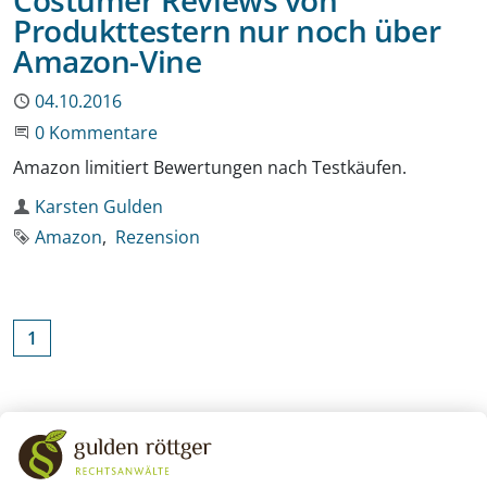
Costumer Reviews von
Produkttestern nur noch über
Amazon-Vine
Publiziert
04.10.2016
Beginne eine Unterhaltung
0 Kommentare
Amazon limitiert Bewertungen nach Testkäufen.
Autor
Karsten Gulden
Schlagworte
Amazon
Rezension
1
Zurück zu den Schlagworten