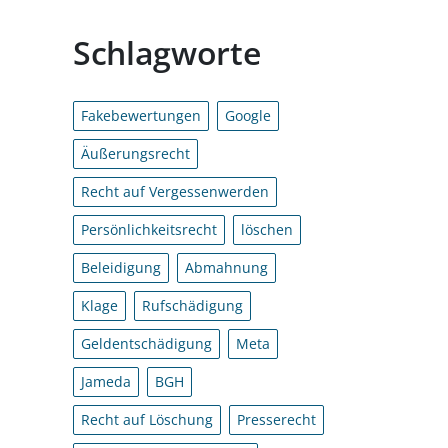
Schlagworte
Fakebewertungen
Google
Äußerungsrecht
Recht auf Vergessenwerden
Persönlichkeitsrecht
löschen
Beleidigung
Abmahnung
Klage
Rufschädigung
Geldentschädigung
Meta
Jameda
BGH
Recht auf Löschung
Presserecht