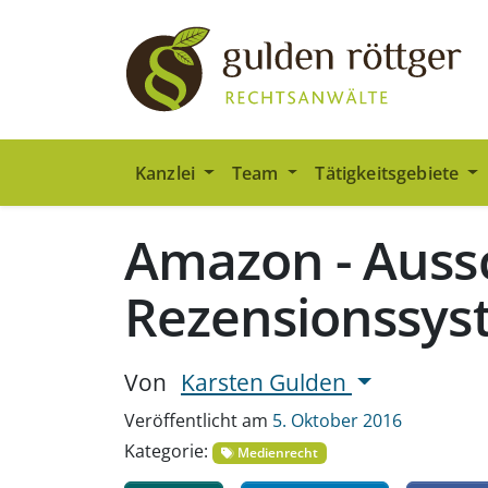
Zum Hauptinhalt springen
Zum Seiten-Footer springen
Kanzlei
Team
Tätigkeitsgebiete
Amazon - Auss
Rezensionssys
Von
Karsten Gulden
Veröffentlicht am
5. Oktober 2016
Kategorie:
Medienrecht