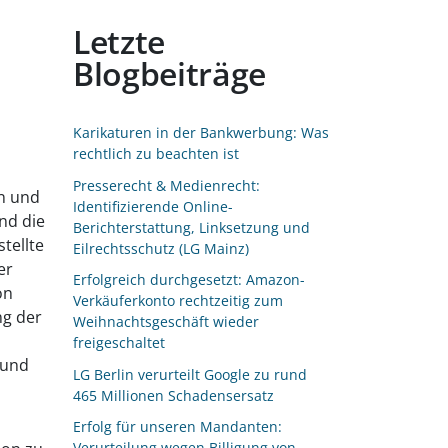
Letzte
Blogbeiträge
Karikaturen in der Bankwerbung: Was
rechtlich zu beachten ist
Presserecht & Medienrecht:
n und
Identifizierende Online-
nd die
Berichterstattung, Linksetzung und
tellte
Eilrechtsschutz (LG Mainz)
er
Erfolgreich durchgesetzt: Amazon-
on
Verkäuferkonto rechtzeitig zum
ng der
Weihnachtsgeschäft wieder
freigeschaltet
 und
LG Berlin verurteilt Google zu rund
465 Millionen Schadensersatz
Erfolg für unseren Mandanten:
Verurteilung wegen Billigung von