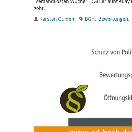
"Versandkosten Wucher" BGH erlaubt eBay 
geht.
Autor
Karsten Gulden
Schlagworte
BGH
Bewertungen