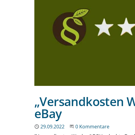
„Versandkosten Wu
eBay
Publiziert
29.09.2022
Beginne eine Unterhaltun
0 Kommentare