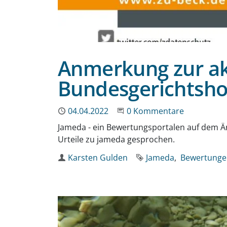
Anmerkung zur ak
Bundesgerichtsho
Publiziert
04.04.2022
Beginne eine Unterhaltun
0 Kommentare
Jameda - ein Bewertungsportalen auf dem Ä
Urteile zu jameda gesprochen.
Autor
Karsten Gulden
Schlagworte
Jameda
Bewertunge