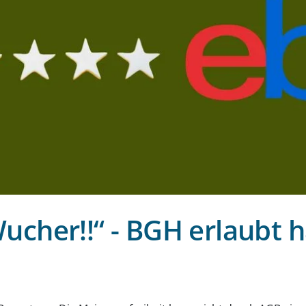
cher!!“ - BGH erlaubt ha
g