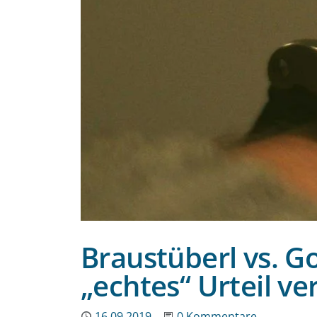
Braustüberl vs. G
„echtes“ Urteil ve
Publiziert
16.09.2019
Beginne eine Unterhaltun
0 Kommentare