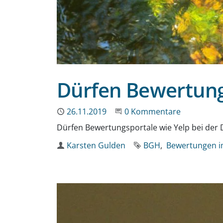
Dürfen Bewertung
Publiziert
26.11.2019
Beginne eine Unterhaltun
0 Kommentare
Dürfen Bewertungsportale wie Yelp bei der 
Autor
Karsten Gulden
Schlagworte
BGH
Bewertungen i