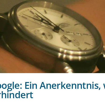
oogle: Ein Anerkenntnis,
rhindert
g