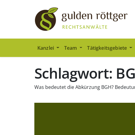
Zum Hauptinhalt springen
Zum Seiten-Footer springen
Kanzlei
Team
Tätigkeitsgebiete
Schlagwort: B
Was bedeutet die Abkürzung BGH? Bedeutun