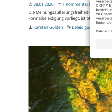
Publiziert
28.01.2020
An der Unterhaltung teil
1 Kommentare
Die Meinungsäußerungsfreiheit endet, wo F
Formalbeleidigung vorliegt, ist oft schwierig.
Autor
Karsten Gulden
Schlagworte
Beleidigung
Schmähk