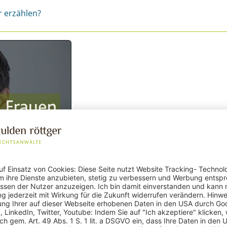
r erzählen?
t wenn Sie hier
r cookie-freien
auen - Az. III-1RVs