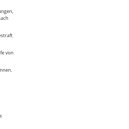
rungen,
nach
straft
afe von
önnen.
s