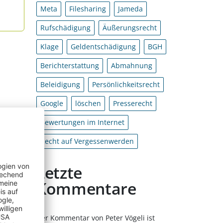
Meta
Filesharing
Jameda
Rufschädigung
Äußerungsrecht
Klage
Geldentschädigung
BGH
Berichterstattung
Abmahnung
Beleidigung
Persönlichkeitsrecht
Google
löschen
Presserecht
Bewertungen im Internet
Recht auf Vergessenwerden
Letzte
Kommentare
Der Kommentar von Peter Vögeli ist