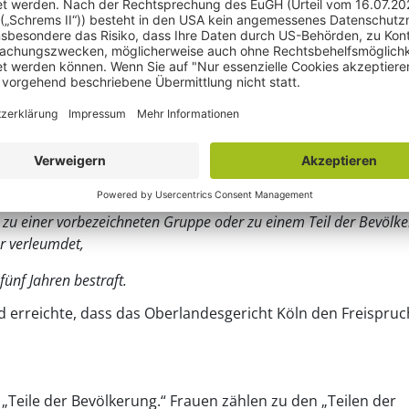
ngsparagraf 130 Absatz
ntlichen Frieden zu stören,
oder durch ihre ethnische Herkunft bestimmte Gruppe, gegen Teile
gen seiner Zugehörigkeit zu einer vorbezeichneten Gruppe oder 
achelt, zu Gewalt- oder Willkürmaßnahmen auffordert oder
t, dass er eine vorbezeichnete Gruppe, Teile der Bevölkerung o
 zu einer vorbezeichneten Gruppe oder zu einem Teil der Bevölk
er verleumdet,
fünf Jahren bestraft.
nd erreichte, dass das Oberlandesgericht Köln den Freispruc
Teile der Bevölkerung.“ Frauen zählen zu den „Teilen der