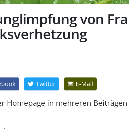
nglimpfung von Fra
olksverhetzung
ebook
Twitter
E-Mail
iner Homepage in mehreren Beiträgen