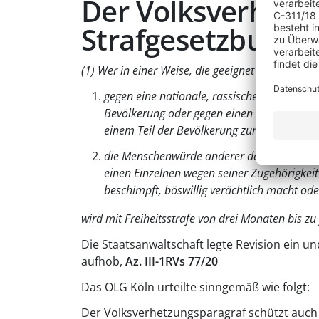
Der Volksverhetzu
Strafgesetzbuch:
(1) Wer in einer Weise, die geeignet ist, den öffe
gegen eine nationale, rassische, religiöse 
Bevölkerung oder gegen einen Einzelnen we
einem Teil der Bevölkerung zum Hass aufst
die Menschenwürde anderer dadurch angreif
einen Einzelnen wegen seiner Zugehörigkeit
beschimpft, böswillig verächtlich macht od
wird mit Freiheitsstrafe von drei Monaten bis zu 
Die Staatsanwaltschaft legte Revision ein u
aufhob,
Az. III-1RVs 77/20
Das OLG Köln urteilte sinngemäß wie folgt:
Der Volksverhetzungsparagraf schützt auch „