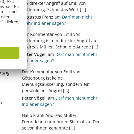
 1
ein direkter Angriff auf Emil von
Göttenburg. Schon das Wort […]
Augustus Franz
am
Darf man nicht
mehr Indianer sagen?
Der Kommentar von Emil von
 der
Göttenburg ist ein direkter Angriff auf
Andreas Müller. Schon die Anrede […]
zu
Peter Vögeli
am
Darf man nicht mehr
Indianer sagen?
der
Der Kommentar von Emil von
erung
Göttenburg ist keine
Meinungsäusserung, sondern ein
persönlicher Angriff […]
Peter Vögeli
am
Darf man nicht mehr
h
Indianer sagen?
Hallo Frank Andreas Müller,
Freundchen nun hören Sie mal zu! Der
so von Ihnen genannte […]