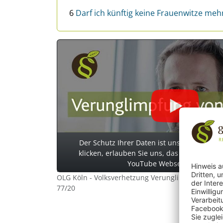
6
Darf ich künftig keine Frauenwitze meh
Der Schutz Ihrer Daten ist uns wichtig. Ers
klicken, erlauben Sie uns, das Video von de
YouTube Webseite zu laden.
OLG Köln - Volksverhetzung Verunglimpfung von Fr
77/20