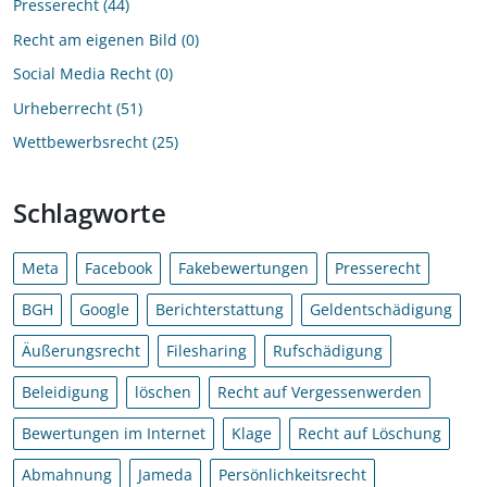
Presserecht
44
Recht am eigenen Bild
0
Social Media Recht
0
Urheberrecht
51
Wettbewerbsrecht
25
Schlagworte
Meta
Facebook
Fakebewertungen
Presserecht
BGH
Google
Berichterstattung
Geldentschädigung
Äußerungsrecht
Filesharing
Rufschädigung
Beleidigung
löschen
Recht auf Vergessenwerden
Bewertungen im Internet
Klage
Recht auf Löschung
Abmahnung
Jameda
Persönlichkeitsrecht