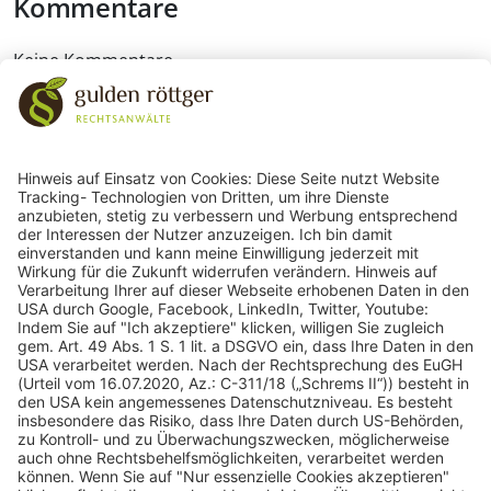
Kommentare
Keine Kommentare
243
Bewertungen auf ProvenExpert.com
gulden röttger rechtsanwälte
gulden röttger rechtsanwälte
Jean-Pierre-Jungels-Str.10
55126 Mainz
06131 240950
anfrage@ggr-law.com