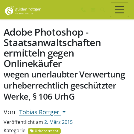
Zum Hauptinhalt springen
Zum Seiten-Footer springen
Adobe Photoshop -
Staatsanwaltschaften
ermitteln gegen
Onlinekäufer
wegen unerlaubter Verwertung
urheberrechtlich geschützter
Werke, § 106 UrhG
Von
Tobias Röttger
Veröffentlicht am
2. März 2015
Kategorie:
Urheberrecht