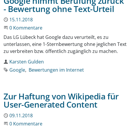
Google nimmt Berufung zurück
- Bewertung ohne Text-Urteil
Publiziert
15.11.2018
Beginne eine Unterhaltung
0 Kommentare
Das LG Lübeck hat Google dazu verurteilt, es zu
unterlassen, eine 1-Sternbewertung ohne jeglichen Text
zu verbreiten bzw. öffentlich zugänglich zu machen.
Autor
Karsten Gulden
Schlagworte
Google
Bewertungen im Internet
Zur Haftung von Wikipedia für
User-Generated Content
Publiziert
09.11.2018
Beginne eine Unterhaltung
0 Kommentare