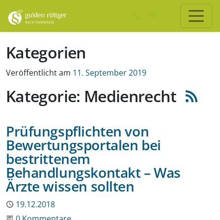
Zum Hauptinhalt springen
Zum Seiten-Footer springen
Kategorien
Veröffentlicht am
11. September 2019
Kategorie: Medienrecht
Prüfungspflichten von
Bewertungsportalen bei
bestrittenem
Behandlungskontakt – Was
Ärzte wissen sollten
Publiziert
19.12.2018
Beginne eine Unterhaltung
0 Kommentare