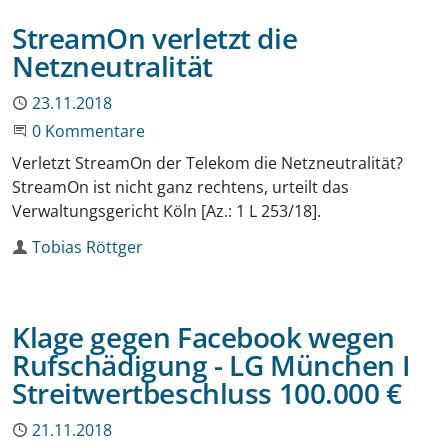
StreamOn verletzt die
Netzneutralität
Publiziert
23.11.2018
Beginne eine Unterhaltung
0 Kommentare
Verletzt StreamOn der Telekom die Netzneutralität?
StreamOn ist nicht ganz rechtens, urteilt das
Verwaltungsgericht Köln [Az.: 1 L 253/18].
Autor
Tobias Röttger
Klage gegen Facebook wegen
Rufschädigung - LG München I
Streitwertbeschluss 100.000 €
Publiziert
21.11.2018