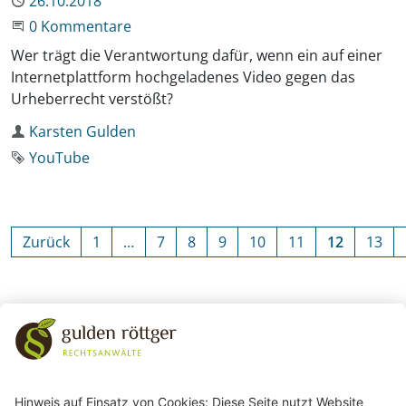
Publiziert
26.10.2018
Beginne eine Unterhaltung
0 Kommentare
Wer trägt die Verantwortung dafür, wenn ein auf einer
Internetplattform hochgeladenes Video gegen das
Urheberrecht verstößt?
Autor
Karsten Gulden
Schlagwort
YouTube
Zurück
1
…
7
8
9
10
11
12
13
Zurück zu den Kategorien
243
Bewertungen auf ProvenExpert.com