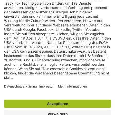
gulden röttger rechtsanwälte
gulden röttger rechtsanwälte
Jean-Pierre-Jungels-Str.10
55126 Mainz
06131 240950
anfrage@ggr-law.com
06131 2409522
Kontakt
Impressum
Datenschutzerklärung
Widerrufsbelehrung