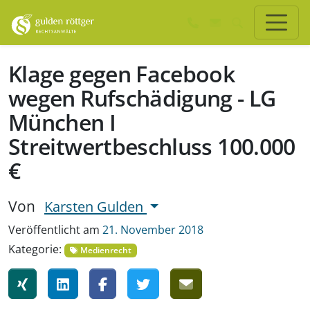
Zum Hauptinhalt springen
Zum Seiten-Footer springen
Klage gegen Facebook
wegen Rufschädigung - LG
München I
Streitwertbeschluss 100.000
€
Von
Karsten Gulden
Veröffentlicht am
21. November 2018
Kategorie:
Medienrecht