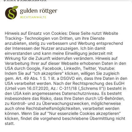
Keine Kommentare
243
Bewertungen auf ProvenExpert.com
gulden röttger rechtsanwälte
gulden röttger rechtsanwälte
Jean-Pierre-Jungels-Str.10
55126 Mainz
06131 240950
anfrage@ggr-law.com
06131 2409522