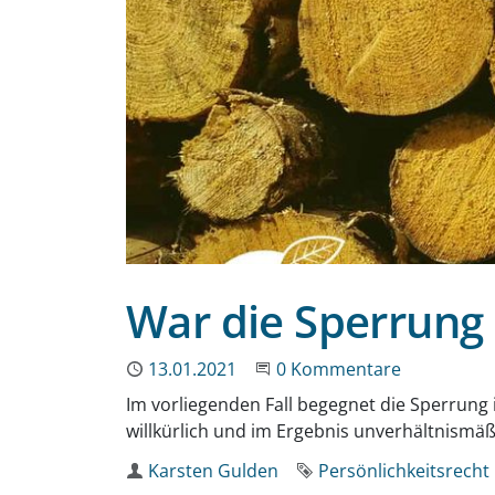
War die Sperrung 
Publiziert
13.01.2021
Beginne eine Unterhaltun
0 Kommentare
Im vorliegenden Fall begegnet die Sperrung
willkürlich und im Ergebnis unverhältnismäß
Autor
Karsten Gulden
Schlagwort
Persönlichkeitsrecht