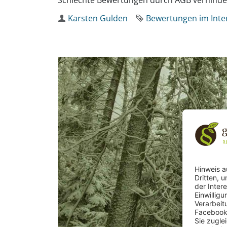
Schlechte Bewertungen durch AGB verhinder
Autor
Karsten Gulden
Schlagwort
Bewertungen im Inte