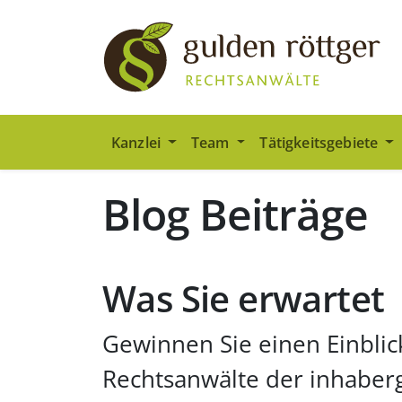
Zum Hauptinhalt springen
Zum Seiten-Footer springen
Kanzlei
Team
Tätigkeitsgebiete
Blog Beiträge
Was Sie erwartet
Gewinnen Sie einen Einblic
Rechtsanwälte der inhaber