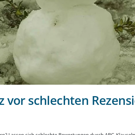
z vor schlechten Rezens
g