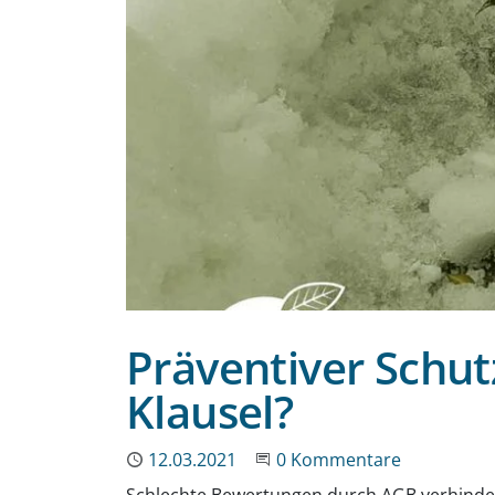
Präventiver Schut
Klausel?
Publiziert
12.03.2021
Beginne eine Unterhaltun
0 Kommentare