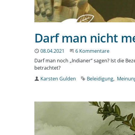
Darf man nicht m
Publiziert
08.04.2021
An der Unterhaltung teil
6 Kommentare
Darf man noch „Indianer“ sagen? Ist die Beze
betrachtet?
Autor
Karsten Gulden
Schlagworte
Beleidigung
Meinung