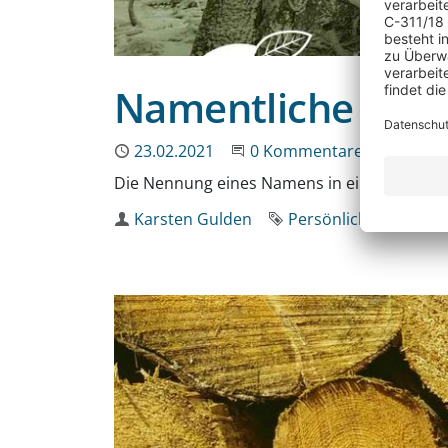
Namentliche Nenn
Publiziert
23.02.2021
Beginne eine Unterhaltun
0 Kommentare
Die Nennung eines Namens in einer Google-B
Autor
Karsten Gulden
Schlagworte
Persönlichkeitsrecht