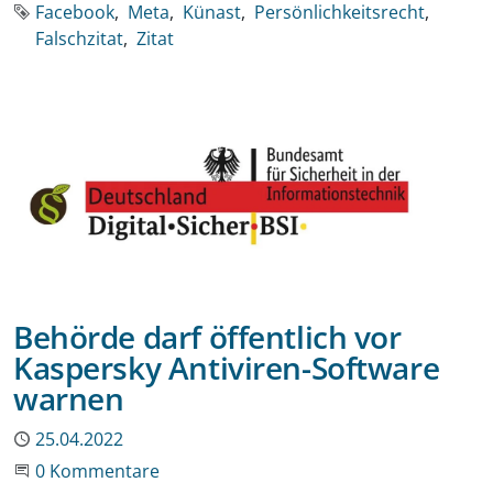
Schlagworte
Facebook
Meta
Künast
Persönlichkeitsrecht
Falschzitat
Zitat
Behörde darf öffentlich vor
Kaspersky Antiviren-Software
warnen
Publiziert
25.04.2022
Beginne eine Unterhaltung
0 Kommentare