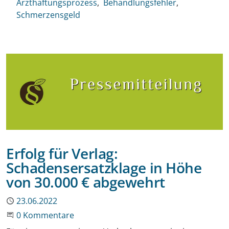
Arzthaftungsprozess
Behandlungsfehler
Schmerzensgeld
Erfolg für Verlag:
Schadensersatzklage in Höhe
von 30.000 € abgewehrt
Publiziert
23.06.2022
Beginne eine Unterhaltung
0 Kommentare