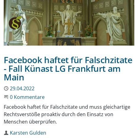
Facebook haftet für Falschzitate
- Fall Künast LG Frankfurt am
Main
Publiziert
29.04.2022
Beginne eine Unterhaltung
0 Kommentare
Facebook haftet für Falschzitate und muss gleichartige
Rechtsverstöße proaktiv durch den Einsatz von
Menschen überprüfen.
Autor
Karsten Gulden