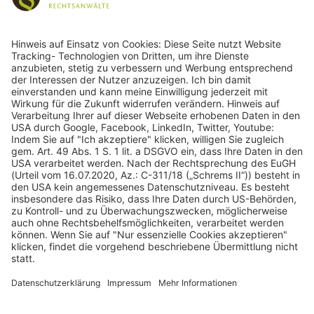
243
Bewertungen auf ProvenExpert.com
gulden röttger rechtsanwälte
gulden röttger rechtsanwälte
Jean-Pierre-Jungels-Str.10
55126 Mainz
06131 240950
anfrage@ggr-law.com
06131 2409522
Kontakt
Impressum