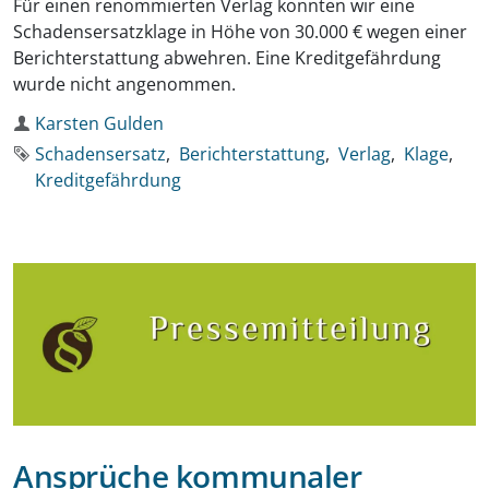
Für einen renommierten Verlag konnten wir eine
Schadensersatzklage in Höhe von 30.000 € wegen einer
Berichterstattung abwehren. Eine Kreditgefährdung
wurde nicht angenommen.
Autor
Karsten Gulden
Schlagworte
Schadensersatz
Berichterstattung
Verlag
Klage
Kreditgefährdung
Ansprüche kommunaler