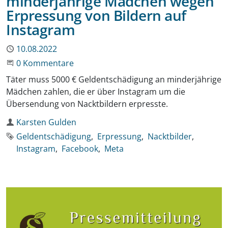
minderjährige Mädchen wegen
Erpressung von Bildern auf
Instagram
Publiziert
10.08.2022
Beginne eine Unterhaltung
0 Kommentare
Täter muss 5000 € Geldentschädigung an minderjährige
Mädchen zahlen, die er über Instagram um die
Übersendung von Nacktbildern erpresste.
Autor
Karsten Gulden
Schlagworte
Geldentschädigung
Erpressung
Nacktbilder
Instagram
Facebook
Meta