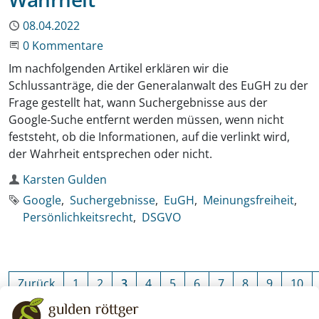
Publiziert
08.04.2022
Beginne eine Unterhaltung
0 Kommentare
Im nachfolgenden Artikel erklären wir die
Schlussanträge, die der Generalanwalt des EuGH zu der
Frage gestellt hat, wann Suchergebnisse aus der
Google-Suche entfernt werden müssen, wenn nicht
feststeht, ob die Informationen, auf die verlinkt wird,
der Wahrheit entsprechen oder nicht.
Autor
Karsten Gulden
Schlagworte
Google
Suchergebnisse
EuGH
Meinungsfreiheit
Persönlichkeitsrecht
DSGVO
Zurück
1
2
3
4
5
6
7
8
9
10