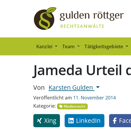
Zum Hauptinhalt springen
Zum Seiten-Footer springen
Kanzlei
Team
Tätigkeitsgebiete
Jameda Urteil d
Von
Karsten Gulden
Veröffentlicht am
11. November 2014
Kategorie:
Medienrecht
Xing
LinkedIn
Fac