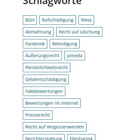
Schlagworte
BGH
Rufschädigung
Meta
Abmahnung
Recht auf Löschung
Facebook
Beleidigung
Äußerungsrecht
Jameda
Persönlichkeitsrecht
Geldentschädigung
Fakebewertungen
Bewertungen im Internet
Presserecht
Recht auf Vergessenwerden
Berichterstattung
Filesharing