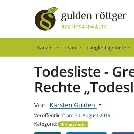
Zum Hauptinhalt springen
Zum Seiten-Footer springen
Kanzlei
Team
Tätigkeitsgebiete
Todesliste - Gr
Rechte „Todesl
Von
Karsten Gulden
Veröffentlicht am
30. August 2019
Kategorie:
Presserecht